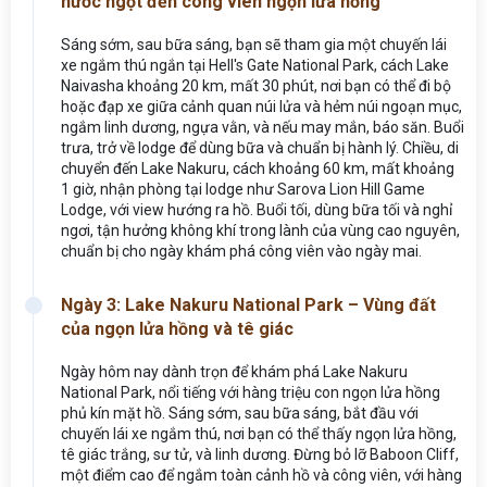
nước ngọt đến công viên ngọn lửa hồng
Sáng sớm, sau bữa sáng, bạn sẽ tham gia một chuyến lái
xe ngắm thú ngắn tại Hell's Gate National Park, cách Lake
Naivasha khoảng 20 km, mất 30 phút, nơi bạn có thể đi bộ
hoặc đạp xe giữa cảnh quan núi lửa và hẻm núi ngoạn mục,
ngắm linh dương, ngựa vằn, và nếu may mắn, báo săn. Buổi
trưa, trở về lodge để dùng bữa và chuẩn bị hành lý. Chiều, di
chuyển đến Lake Nakuru, cách khoảng 60 km, mất khoảng
1 giờ, nhận phòng tại lodge như Sarova Lion Hill Game
Lodge, với view hướng ra hồ. Buổi tối, dùng bữa tối và nghỉ
ngơi, tận hưởng không khí trong lành của vùng cao nguyên,
chuẩn bị cho ngày khám phá công viên vào ngày mai.
Ngày 3: Lake Nakuru National Park – Vùng đất
của ngọn lửa hồng và tê giác
Ngày hôm nay dành trọn để khám phá Lake Nakuru
National Park, nổi tiếng với hàng triệu con ngọn lửa hồng
phủ kín mặt hồ. Sáng sớm, sau bữa sáng, bắt đầu với
chuyến lái xe ngắm thú, nơi bạn có thể thấy ngọn lửa hồng,
tê giác trắng, sư tử, và linh dương. Đừng bỏ lỡ Baboon Cliff,
một điểm cao để ngắm toàn cảnh hồ và công viên, với hàng