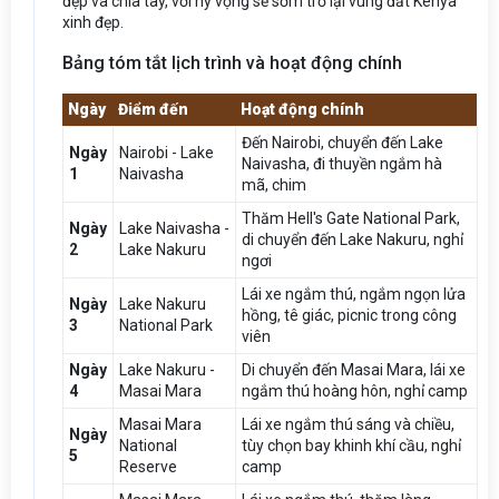
đẹp và chia tay, với hy vọng sẽ sớm trở lại vùng đất Kenya
xinh đẹp.
Bảng tóm tắt lịch trình và hoạt động chính
Ngày
Điểm đến
Hoạt động chính
Đến Nairobi, chuyển đến Lake
Ngày
Nairobi - Lake
Naivasha, đi thuyền ngắm hà
1
Naivasha
mã, chim
Thăm Hell's Gate National Park,
Ngày
Lake Naivasha -
di chuyển đến Lake Nakuru, nghỉ
2
Lake Nakuru
ngơi
Lái xe ngắm thú, ngắm ngọn lửa
Ngày
Lake Nakuru
hồng, tê giác, picnic trong công
3
National Park
viên
Ngày
Lake Nakuru -
Di chuyển đến Masai Mara, lái xe
4
Masai Mara
ngắm thú hoàng hôn, nghỉ camp
Masai Mara
Lái xe ngắm thú sáng và chiều,
Ngày
National
tùy chọn bay khinh khí cầu, nghỉ
5
Reserve
camp