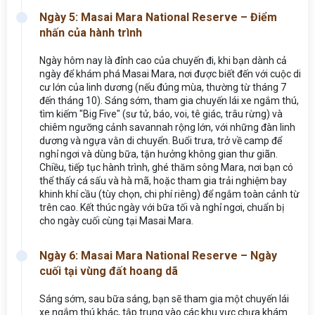
Ngày 5: Masai Mara National Reserve – Điểm
nhấn của hành trình
Ngày hôm nay là đỉnh cao của chuyến đi, khi bạn dành cả
ngày để khám phá Masai Mara, nơi được biết đến với cuộc di
cư lớn của linh dương (nếu đúng mùa, thường từ tháng 7
đến tháng 10). Sáng sớm, tham gia chuyến lái xe ngắm thú,
tìm kiếm "Big Five" (sư tử, báo, voi, tê giác, trâu rừng) và
chiêm ngưỡng cảnh savannah rộng lớn, với những đàn linh
dương và ngựa vằn di chuyển. Buổi trưa, trở về camp để
nghỉ ngơi và dùng bữa, tận hưởng không gian thư giãn.
Chiều, tiếp tục hành trình, ghé thăm sông Mara, nơi bạn có
thể thấy cá sấu và hà mã, hoặc tham gia trải nghiệm bay
khinh khí cầu (tùy chọn, chi phí riêng) để ngắm toàn cảnh từ
trên cao. Kết thúc ngày với bữa tối và nghỉ ngơi, chuẩn bị
cho ngày cuối cùng tại Masai Mara.
Ngày 6: Masai Mara National Reserve – Ngày
cuối tại vùng đất hoang dã
Sáng sớm, sau bữa sáng, bạn sẽ tham gia một chuyến lái
xe ngắm thú khác, tập trung vào các khu vực chưa khám