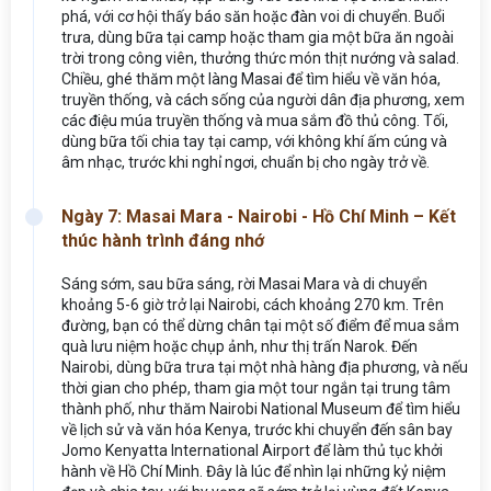
phá, với cơ hội thấy báo săn hoặc đàn voi di chuyển. Buổi
trưa, dùng bữa tại camp hoặc tham gia một bữa ăn ngoài
trời trong công viên, thưởng thức món thịt nướng và salad.
Chiều, ghé thăm một làng Masai để tìm hiểu về văn hóa,
truyền thống, và cách sống của người dân địa phương, xem
các điệu múa truyền thống và mua sắm đồ thủ công. Tối,
dùng bữa tối chia tay tại camp, với không khí ấm cúng và
âm nhạc, trước khi nghỉ ngơi, chuẩn bị cho ngày trở về.
Ngày 7: Masai Mara - Nairobi - Hồ Chí Minh – Kết
thúc hành trình đáng nhớ
Sáng sớm, sau bữa sáng, rời Masai Mara và di chuyển
khoảng 5-6 giờ trở lại Nairobi, cách khoảng 270 km. Trên
đường, bạn có thể dừng chân tại một số điểm để mua sắm
quà lưu niệm hoặc chụp ảnh, như thị trấn Narok. Đến
Nairobi, dùng bữa trưa tại một nhà hàng địa phương, và nếu
thời gian cho phép, tham gia một tour ngắn tại trung tâm
thành phố, như thăm Nairobi National Museum để tìm hiểu
về lịch sử và văn hóa Kenya, trước khi chuyển đến sân bay
Jomo Kenyatta International Airport để làm thủ tục khởi
hành về Hồ Chí Minh. Đây là lúc để nhìn lại những kỷ niệm