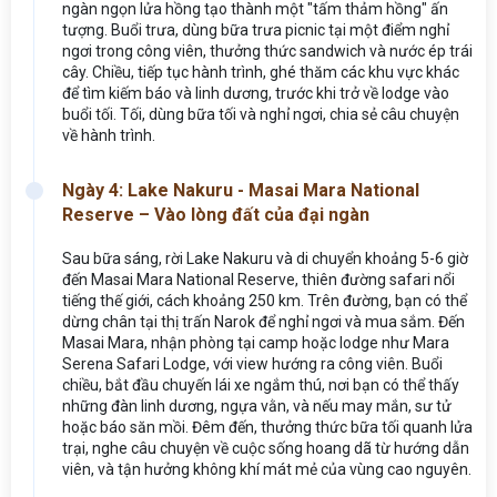
ngàn ngọn lửa hồng tạo thành một "tấm thảm hồng" ấn
tượng. Buổi trưa, dùng bữa trưa picnic tại một điểm nghỉ
ngơi trong công viên, thưởng thức sandwich và nước ép trái
cây. Chiều, tiếp tục hành trình, ghé thăm các khu vực khác
để tìm kiếm báo và linh dương, trước khi trở về lodge vào
buổi tối. Tối, dùng bữa tối và nghỉ ngơi, chia sẻ câu chuyện
về hành trình.
Ngày 4: Lake Nakuru - Masai Mara National
Reserve – Vào lòng đất của đại ngàn
Sau bữa sáng, rời Lake Nakuru và di chuyển khoảng 5-6 giờ
đến Masai Mara National Reserve, thiên đường safari nổi
tiếng thế giới, cách khoảng 250 km. Trên đường, bạn có thể
dừng chân tại thị trấn Narok để nghỉ ngơi và mua sắm. Đến
Masai Mara, nhận phòng tại camp hoặc lodge như Mara
Serena Safari Lodge, với view hướng ra công viên. Buổi
chiều, bắt đầu chuyến lái xe ngắm thú, nơi bạn có thể thấy
những đàn linh dương, ngựa vằn, và nếu may mắn, sư tử
hoặc báo săn mồi. Đêm đến, thưởng thức bữa tối quanh lửa
trại, nghe câu chuyện về cuộc sống hoang dã từ hướng dẫn
viên, và tận hưởng không khí mát mẻ của vùng cao nguyên.