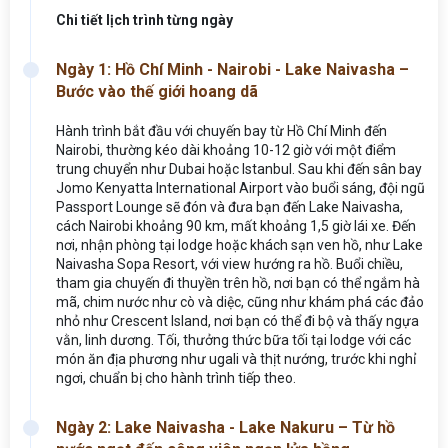
Chi tiết lịch trình từng ngày
Ngày 1: Hồ Chí Minh - Nairobi - Lake Naivasha –
Bước vào thế giới hoang dã
Hành trình bắt đầu với chuyến bay từ Hồ Chí Minh đến
Nairobi, thường kéo dài khoảng 10-12 giờ với một điểm
trung chuyển như Dubai hoặc Istanbul. Sau khi đến sân bay
Jomo Kenyatta International Airport vào buổi sáng, đội ngũ
Passport Lounge sẽ đón và đưa bạn đến Lake Naivasha,
cách Nairobi khoảng 90 km, mất khoảng 1,5 giờ lái xe. Đến
nơi, nhận phòng tại lodge hoặc khách sạn ven hồ, như Lake
Naivasha Sopa Resort, với view hướng ra hồ. Buổi chiều,
tham gia chuyến đi thuyền trên hồ, nơi bạn có thể ngắm hà
mã, chim nước như cò và diệc, cũng như khám phá các đảo
nhỏ như Crescent Island, nơi bạn có thể đi bộ và thấy ngựa
vằn, linh dương. Tối, thưởng thức bữa tối tại lodge với các
món ăn địa phương như ugali và thịt nướng, trước khi nghỉ
ngơi, chuẩn bị cho hành trình tiếp theo.
Ngày 2: Lake Naivasha - Lake Nakuru – Từ hồ