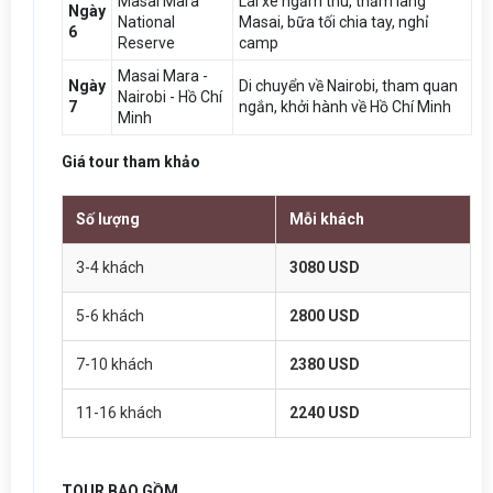
Masai Mara
Lái xe ngắm thú, thăm làng
Ngày
National
Masai, bữa tối chia tay, nghỉ
6
Reserve
camp
Masai Mara -
Ngày
Di chuyển về Nairobi, tham quan
Nairobi - Hồ Chí
7
ngắn, khởi hành về Hồ Chí Minh
Minh
Giá tour tham khảo
Số lượng
Mỗi khách
3-4 khách
3080 USD
5-6 khách
2800 USD
7-10 khách
2380 USD
11-16 khách
2240 USD
TOUR BAO GỒM