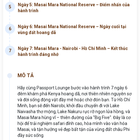
Ngày 5: Masai Mara National Reserve – Điểm nhấn của
5
hành trình
Ngày 6: Masai Mara National Reserve – Ngày cuối tại
6
vùng đất hoang dã
Ngày 7: Masai Mara - Nairobi - Hồ Chí Minh – Kết thúc
7
hành trình đáng nhớ
MÔ TẢ
Hãy cùng Passport Lounge bước vào hành trình 7 ngày 6
đêm khám phá Kenya hoang dã, nơi thiên nhiên nguyên sơ
và đời sống động vật đầy mê hoặc chờ đón bạn. Từ Hồ Chí
Minh, bạn sẽ đến Nairobi, khởi đầu chuyến đi với Lake
Naivasha thơ mộng, Lake Nakuru rực rỡ ngọn lửa hồng, và
Masai Mara hùng vĩ – thiên đường của "Big Five". Đây là cơ
hội để trải nghiệm safari đỉnh cao, hòa mình vào văn hóa
Masai, và tận hưởng vẻ đẹp bất tận của vùng đất châu Phi
đầy sức sống.