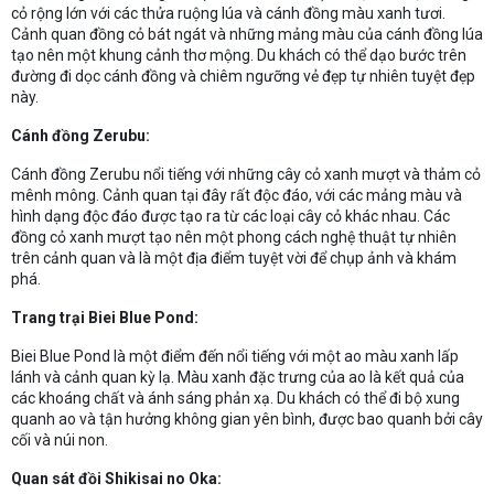
cỏ rộng lớn với các thửa ruộng lúa và cánh đồng màu xanh tươi.
Cảnh quan đồng cỏ bát ngát và những mảng màu của cánh đồng lúa
tạo nên một khung cảnh thơ mộng. Du khách có thể dạo bước trên
đường đi dọc cánh đồng và chiêm ngưỡng vẻ đẹp tự nhiên tuyệt đẹp
này.
Cánh đồng Zerubu:
Cánh đồng Zerubu nổi tiếng với những cây cỏ xanh mượt và thảm cỏ
mênh mông. Cảnh quan tại đây rất độc đáo, với các mảng màu và
hình dạng độc đáo được tạo ra từ các loại cây cỏ khác nhau. Các
đồng cỏ xanh mượt tạo nên một phong cách nghệ thuật tự nhiên
trên cảnh quan và là một địa điểm tuyệt vời để chụp ảnh và khám
phá.
Trang trại Biei Blue Pond:
Biei Blue Pond là một điểm đến nổi tiếng với một ao màu xanh lấp
lánh và cảnh quan kỳ lạ. Màu xanh đặc trưng của ao là kết quả của
các khoáng chất và ánh sáng phản xạ. Du khách có thể đi bộ xung
quanh ao và tận hưởng không gian yên bình, được bao quanh bởi cây
cối và núi non.
Quan sát đồi Shikisai no Oka: