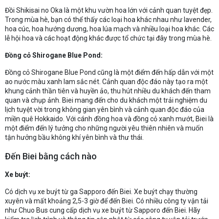
Đồi Shikisai no Oka là một khu vườn hoa lớn với cảnh quan tuyệt đẹp.
Trong mùa hè, bạn có thể thấy các loại hoa khác nhau như lavender,
hoa cúc, hoa hướng dương, hoa lúa mạch và nhiều loại hoa khác. Các
lễ hội hoa và các hoạt động khác được tổ chức tại đây trong mùa hè.
Đồng cỏ Shirogane Blue Pond:
Đồng cỏ Shirogane Blue Pond cũng là một điểm đến hấp dẫn với một
ao nước màu xanh lam sắc nét. Cảnh quan độc đáo này tạo ra một
khung cảnh thần tiên và huyền ảo, thu hút nhiều du khách đến tham
quan và chụp ảnh. Biei mang đến cho du khách một trải nghiệm du
lịch tuyệt vời trong không gian yên bình và cảnh quan độc đáo của
miền quê Hokkaido. Với cánh đồng hoa và đồng cỏ xanh mướt, Biei là
một điểm đến lý tưởng cho những người yêu thiên nhiên và muốn
tận hưởng bầu không khí yên bình và thư thái.
Đến Biei bằng cách nào
Xe buýt:
Có dịch vụ xe buýt từ ga Sapporo đến Biei. Xe buýt chạy thường
xuyên và mất khoảng 2,5-3 giờ để đến Biei. Có nhiều công ty vận tải
như Chuo Bus cung cấp dịch vụ xe buýt từ Sapporo đến Biei. Hãy