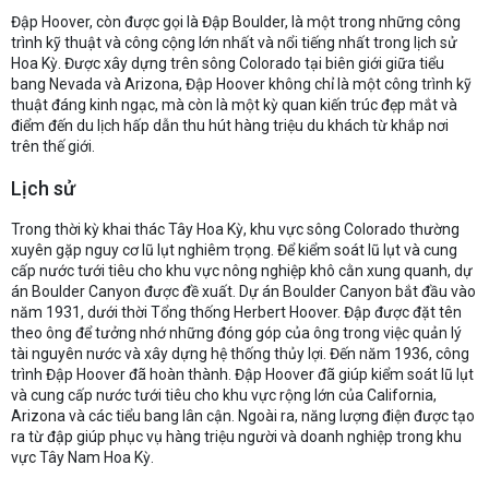
Đập Hoover, còn được gọi là Đập Boulder, là một trong những công
trình kỹ thuật và công cộng lớn nhất và nổi tiếng nhất trong lịch sử
Hoa Kỳ. Được xây dựng trên sông Colorado tại biên giới giữa tiểu
bang Nevada và Arizona, Đập Hoover không chỉ là một công trình kỹ
thuật đáng kinh ngạc, mà còn là một kỳ quan kiến trúc đẹp mắt và
điểm đến du lịch hấp dẫn thu hút hàng triệu du khách từ khắp nơi
trên thế giới.
Lịch sử
Trong thời kỳ khai thác Tây Hoa Kỳ, khu vực sông Colorado thường
xuyên gặp nguy cơ lũ lụt nghiêm trọng. Để kiểm soát lũ lụt và cung
cấp nước tưới tiêu cho khu vực nông nghiệp khô cằn xung quanh, dự
án Boulder Canyon được đề xuất. Dự án Boulder Canyon bắt đầu vào
năm 1931, dưới thời Tổng thống Herbert Hoover. Đập được đặt tên
theo ông để tưởng nhớ những đóng góp của ông trong việc quản lý
tài nguyên nước và xây dựng hệ thống thủy lợi. Đến năm 1936, công
trình Đập Hoover đã hoàn thành. Đập Hoover đã giúp kiểm soát lũ lụt
và cung cấp nước tưới tiêu cho khu vực rộng lớn của California,
Arizona và các tiểu bang lân cận. Ngoài ra, năng lượng điện được tạo
ra từ đập giúp phục vụ hàng triệu người và doanh nghiệp trong khu
vực Tây Nam Hoa Kỳ.