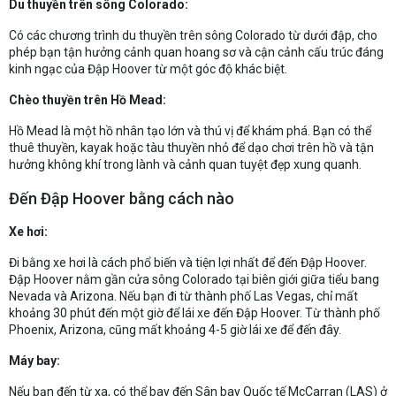
Du thuyền trên sông Colorado:
Có các chương trình du thuyền trên sông Colorado từ dưới đập, cho
phép bạn tận hưởng cảnh quan hoang sơ và cận cảnh cấu trúc đáng
kinh ngạc của Đập Hoover từ một góc độ khác biệt.
Chèo thuyền trên Hồ Mead:
Hồ Mead là một hồ nhân tạo lớn và thú vị để khám phá. Bạn có thể
thuê thuyền, kayak hoặc tàu thuyền nhỏ để dạo chơi trên hồ và tận
hưởng không khí trong lành và cảnh quan tuyệt đẹp xung quanh.
Đến Đập Hoover bằng cách nào
Xe hơi:
Đi bằng xe hơi là cách phổ biến và tiện lợi nhất để đến Đập Hoover.
Đập Hoover nằm gần cửa sông Colorado tại biên giới giữa tiểu bang
Nevada và Arizona. Nếu bạn đi từ thành phố Las Vegas, chỉ mất
khoảng 30 phút đến một giờ để lái xe đến Đập Hoover. Từ thành phố
Phoenix, Arizona, cũng mất khoảng 4-5 giờ lái xe để đến đây.
Máy bay:
Nếu bạn đến từ xa, có thể bay đến Sân bay Quốc tế McCarran (LAS) ở