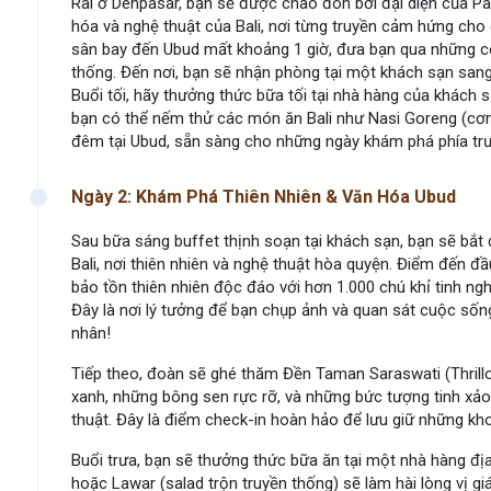
Rai ở Denpasar, bạn sẽ được chào đón bởi đại diện của P
hóa và nghệ thuật của Bali, nơi từng truyền cảm hứng cho
sân bay đến Ubud mất khoảng 1 giờ, đưa bạn qua những c
thống. Đến nơi, bạn sẽ nhận phòng tại một khách sạn sang
Buổi tối, hãy thưởng thức bữa tối tại nhà hàng của khách
bạn có thể nếm thử các món ăn Bali như Nasi Goreng (cơm c
đêm tại Ubud, sẵn sàng cho những ngày khám phá phía tr
Ngày 2: Khám Phá Thiên Nhiên & Văn Hóa Ubud
Sau bữa sáng buffet thịnh soạn tại khách sạn, bạn sẽ bắt
Bali, nơi thiên nhiên và nghệ thuật hòa quyện. Điểm đến đ
bảo tồn thiên nhiên độc đáo với hơn 1.000 chú khỉ tinh ng
Đây là nơi lý tưởng để bạn chụp ảnh và quan sát cuộc sốn
nhân!
Tiếp theo, đoàn sẽ ghé thăm Đền Taman Saraswati (Thrilloph
xanh, những bông sen rực rỡ, và những bức tượng tinh xảo 
thuật. Đây là điểm check-in hoàn hảo để lưu giữ những kh
Buổi trưa, bạn sẽ thưởng thức bữa ăn tại một nhà hàng địa
hoặc Lawar (salad trộn truyền thống) sẽ làm hài lòng vị 