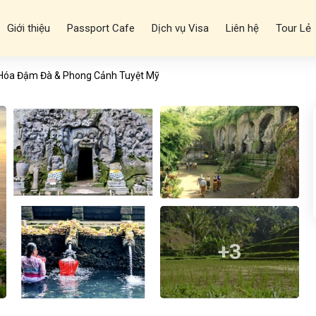
Giới thiệu
Passport Cafe
Dịch vụ Visa
Liên hệ
Tour Lẻ
n Hóa Đậm Đà & Phong Cảnh Tuyệt Mỹ
+3