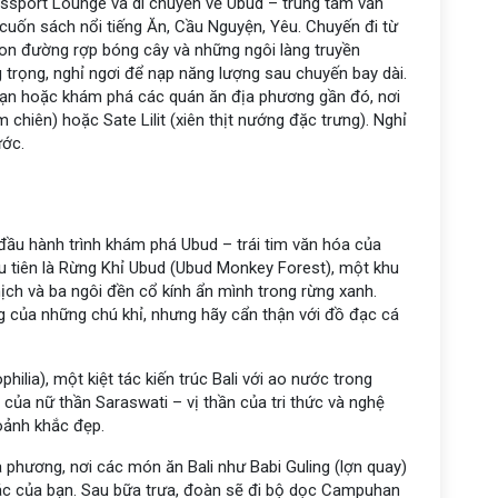
assport Lounge và di chuyển về Ubud – trung tâm văn
 cuốn sách nổi tiếng Ăn, Cầu Nguyện, Yêu. Chuyến đi từ
on đường rợp bóng cây và những ngôi làng truyền
 trọng, nghỉ ngơi để nạp năng lượng sau chuyến bay dài.
 sạn hoặc khám phá các quán ăn địa phương gần đó, nơi
hiên) hoặc Sate Lilit (xiên thịt nướng đặc trưng). Nghỉ
ước.
 đầu hành trình khám phá Ubud – trái tim văn hóa của
ầu tiên là Rừng Khỉ Ubud (Ubud Monkey Forest), một khu
hịch và ba ngôi đền cổ kính ẩn mình trong rừng xanh.
g của những chú khỉ, nhưng hãy cẩn thận với đồ đạc cá
ilia), một kiệt tác kiến trúc Bali với ao nước trong
của nữ thần Saraswati – vị thần của tri thức và nghệ
oảnh khắc đẹp.
 phương, nơi các món ăn Bali như Babi Guling (lợn quay)
giác của bạn. Sau bữa trưa, đoàn sẽ đi bộ dọc Campuhan