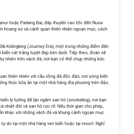
anur hoặc Padang Bai, đáp thuyền cao tốc đến Nusa
iển hoang sơ và cảnh quan thiên nhiên ngoạn mục, cách
Bãi Kelingking (Journey Era), một trong những điểm đến
i biển cát trắng tuyệt đẹp bên dưới. Tiếp theo, đoàn sẽ
c tự nhiên trên vách đá, nơi bạn có thể chụp những bức
quan thiên nhiên với cầu vồng đá độc đáo, nơi sóng biển
hưởng thức bữa ăn tại một nhà hàng địa phương trên đảo,
 biển lý tưởng để lặn ngắm san hô (snorkeling), nơi bạn
 nhiệt đới và san hô rực rỡ. Nếu thời gian cho phép,
iển khác với những vách đá và khung cảnh ngoạn mục.
 tự do tại một nhà hàng ven biển hoặc tại resort. Nghỉ