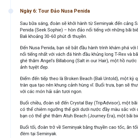
Ngày 6: Tour Đảo Nusa Penida
Sau bữa sáng, đoàn sẽ khởi hành từ Seminyak đến cảng S
Penida (Seek Sophie) – hòn đảo nổi tiếng với những bãi b
Bali khoảng 30-60 phút đi thuyền.
Đến Nusa Penida, bạn sẽ bắt đầu hành trình khám phá với 
nổi tiếng nhất với vách đá hình đầu khủng long T-Rex và bã
ghé thăm Angel's Billabong (Salt in our Hair), một hồ nướ
ảnh tuyệt đẹp.
Điểm đến tiếp theo là Broken Beach (Bali Untold), một kỳ 
tràn qua tạo nên khung cảnh hùng vĩ. Buổi trưa, bạn sẽ t
với các món hải sản tươi ngon.
Buổi chiều, đoàn sẽ đến Crystal Bay (TripAdvisor), một bãi
có thể chiêm ngưỡng thế giới dưới nước đầy màu sắc với cá
bạn có thể ghé thăm Atuh Beach (Journey Era), một bãi b
Buổi tối, đoàn trở về Seminyak bằng thuyền cao tốc, ăn tối
đêm tại Seminyak.