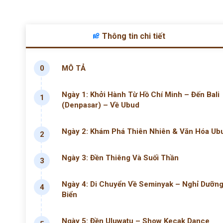
Thông tin chi tiết
0
MÔ TẢ
Ngày 1: Khởi Hành Từ Hồ Chí Minh – Đến Bali
1
(Denpasar) – Về Ubud
Ngày 2: Khám Phá Thiên Nhiên & Văn Hóa Ub
2
Ngày 3: Đền Thiêng Và Suối Thần
3
Ngày 4: Di Chuyển Về Seminyak – Nghỉ Dưỡn
4
Biển
Ngày 5: Đền Uluwatu – Show Kecak Dance