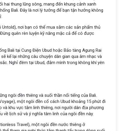
ối hai thung lũng sông, mang đến khung cảnh xanh
ống Bali. Đây là nơi lý tưởng để bạn tận hưởng không
ỹ.
i Untold), nơi bạn có thể mua sắm các sản phẩm thủ
. Đừng quên rèn luyện kỹ năng mặc cả để có được
hống Bali tại Cung Điện Ubud hoặc Bảo tàng Agung Rai
sẽ kể lại những câu chuyện dân gian qua âm nhạc và
sắc. Nghỉ đêm tại Ubud, đắm mình trong không khí yên
g ngôi đền thiêng và suối thần nổi tiếng của Bali.
 Voyage), một ngôi đền cổ cách Ubud khoảng 15 phút đi
 và khu vực tắm linh thiêng, nơi người dân địa phương
u về lịch sử và ý nghĩa tâm linh của ngôi đền này.
tionless Travel), một ngôi đền nước thiêng ở
ó thể tham gia nghi thức tắm thanh tẩy trong dòng suối