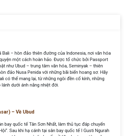
Bali – hòn đảo thiên đường của Indonesia, nơi văn hóa
a quyện một cách hoàn hảo. Được tổ chức bởi Passport
bật như Ubud – trung tâm văn hóa, Seminyak – thiên
hòn đảo Nusa Penida với những bãi biển hoang sơ. Hãy
ali có thể mang lại, từ những ngôi đền cổ kính, những
 lánh dưới ánh nắng nhiệt đới.
asar) – Về Ubud
sân bay quốc tế Tân Sơn Nhất, làm thủ tục đáp chuyến
i”. Sau khi hạ cánh tại sân bay quốc tế I Gusti Ngurah