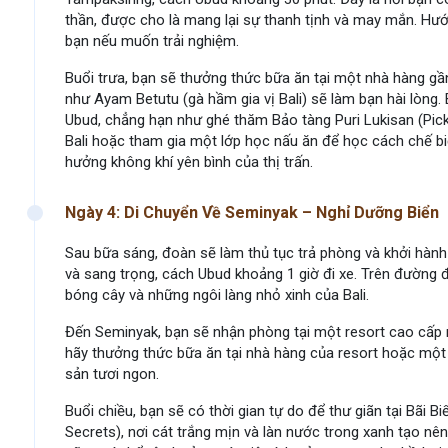
thần, được cho là mang lại sự thanh tịnh và may mắn. Hướng
bạn nếu muốn trải nghiệm.
Buổi trưa, bạn sẽ thưởng thức bữa ăn tại một nhà hàng g
như Ayam Betutu (gà hầm gia vị Bali) sẽ làm bạn hài lòng.
Ubud, chẳng hạn như ghé thăm Bảo tàng Puri Lukisan (Pic
Bali hoặc tham gia một lớp học nấu ăn để học cách chế bi
hưởng không khí yên bình của thị trấn.
Ngày 4: Di Chuyển Về Seminyak – Nghỉ Dưỡng Biển
Sau bữa sáng, đoàn sẽ làm thủ tục trả phòng và khởi hàn
và sang trọng, cách Ubud khoảng 1 giờ đi xe. Trên đường
bóng cây và những ngôi làng nhỏ xinh của Bali.
Đến Seminyak, bạn sẽ nhận phòng tại một resort cao cấp nh
hãy thưởng thức bữa ăn tại nhà hàng của resort hoặc một
sản tươi ngon.
Buổi chiều, bạn sẽ có thời gian tự do để thư giãn tại Bãi B
Secrets), nơi cát trắng mịn và làn nước trong xanh tạo n