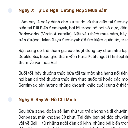
Ngày 7: Tự Do Nghỉ Dưỡng Hoặc Mua Sắm
Hôm nay là ngày dành cho sự tự do và thư giãn tại Seminya
biển tại Bãi Biển Seminyak, bơi lội trong hồ bơi vô cực, đế
Bodyworks (Virgin Australia). Nếu yêu thích mua sắm, hãy
trên đường Jalan Raya Seminyak để tìm kiếm quần áo, tra
Bạn cũng có thể tham gia các hoạt động tùy chọn như lớp y
Double Six, hoặc ghé thăm Đền Pura Petitenget (Thrillophil
thêm về văn hóa Bali.
Buổi tối, hãy thưởng thức bữa tối tại một nhà hàng nổi tiế
nơi bạn có thể thưởng thức ẩm thực quốc tế hoặc các món
Seminyak, tận hưởng những khoảnh khắc cuối cùng ở thiên
Ngày 8: Bay Về Hồ Chí Minh
Sau bữa sáng, đoàn sẽ làm thủ tục trả phòng và di chuyển
Denpasar, mất khoảng 30 phút. Tại đây, bạn sẽ đáp chuyế
vời về Bali – từ những ngôi đền cổ kính, những bãi biển t