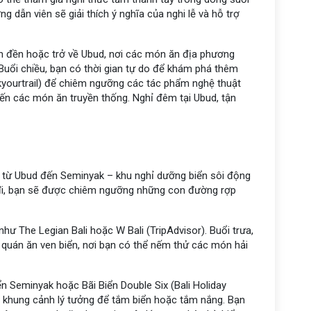
 dẫn viên sẽ giải thích ý nghĩa của nghi lễ và hỗ trợ
ần đền hoặc trở về Ubud, nơi các món ăn địa phương
 Buổi chiều, bạn có thời gian tự do để khám phá thêm
kyourtrail) để chiêm ngưỡng các tác phẩm nghệ thuật
ến các món ăn truyền thống. Nghỉ đêm tại Ubud, tận
h từ Ubud đến Seminyak – khu nghỉ dưỡng biển sôi động
 đi, bạn sẽ được chiêm ngưỡng những con đường rợp
ư The Legian Bali hoặc W Bali (TripAdvisor). Buổi trưa,
 quán ăn ven biển, nơi bạn có thể nếm thử các món hải
iển Seminyak hoặc Bãi Biển Double Six (Bali Holiday
ên khung cảnh lý tưởng để tắm biển hoặc tắm nắng. Bạn