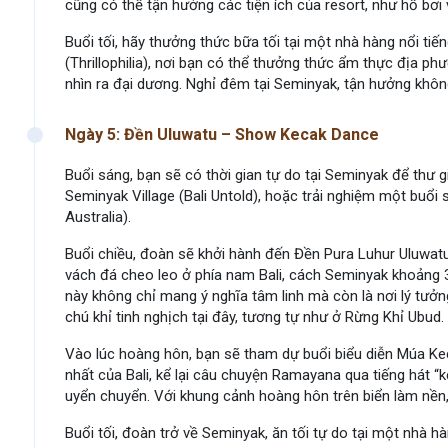
cũng có thể tận hưởng các tiện ích của resort, như hồ bơi
Buổi tối, hãy thưởng thức bữa tối tại một nhà hàng nổi t
(Thrillophilia), nơi bạn có thể thưởng thức ẩm thực địa p
nhìn ra đại dương. Nghỉ đêm tại Seminyak, tận hưởng không
Ngày 5: Đền Uluwatu – Show Kecak Dance
Buổi sáng, bạn sẽ có thời gian tự do tại Seminyak để thư g
Seminyak Village (Bali Untold), hoặc trải nghiệm một buổi s
Australia).
Buổi chiều, đoàn sẽ khởi hành đến Đền Pura Luhur Uluwatu 
vách đá cheo leo ở phía nam Bali, cách Seminyak khoảng 3
này không chỉ mang ý nghĩa tâm linh mà còn là nơi lý tưở
chú khỉ tinh nghịch tại đây, tương tự như ở Rừng Khỉ Ubud.
Vào lúc hoàng hôn, bạn sẽ tham dự buổi biểu diễn Múa Ke
nhất của Bali, kể lại câu chuyện Ramayana qua tiếng hát
uyển chuyển. Với khung cảnh hoàng hôn trên biển làm nền,
Buổi tối, đoàn trở về Seminyak, ăn tối tự do tại một nhà h