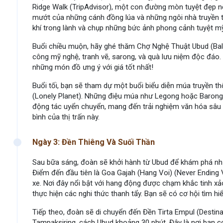
Ridge Walk (TripAdvisor), một con đường mòn tuyệt đẹp n
mướt của những cánh đồng lúa và những ngôi nhà truyền th
khí trong lành và chụp những bức ảnh phong cảnh tuyệt m
Buổi chiều muộn, hãy ghé thăm Chợ Nghệ Thuật Ubud (Bal
công mỹ nghệ, tranh vẽ, sarong, và quà lưu niệm độc đáo
những món đồ ưng ý với giá tốt nhất!
Buổi tối, bạn sẽ tham dự một buổi biểu diễn múa truyền t
(Lonely Planet). Những điệu múa như Legong hoặc Barong 
động tác uyển chuyển, mang đến trải nghiệm văn hóa sâu 
bình của thị trấn này.
Ngày 3: Đền Thiêng Và Suối Thần
Sau bữa sáng, đoàn sẽ khởi hành từ Ubud để khám phá nhữn
Điểm đến đầu tiên là Goa Gajah (Hang Voi) (Never Ending
xe. Nơi đây nổi bật với hang động được chạm khắc tinh xảo
thực hiện các nghi thức thanh tẩy. Bạn sẽ có cơ hội tìm hiể
Tiếp theo, đoàn sẽ di chuyển đến Đền Tirta Empul (Destina
Tampaksiring, cách Ubud khoảng 30 phút. Đây là nơi bạn c