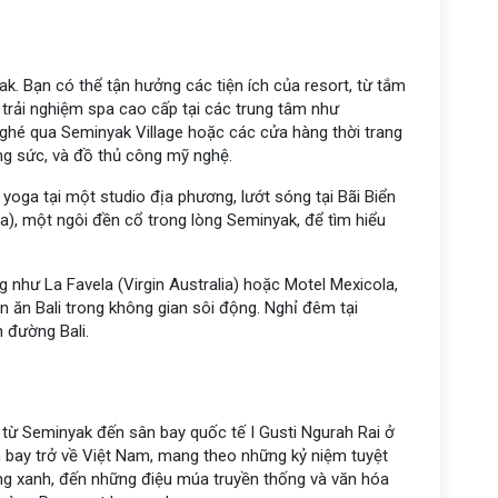
k. Bạn có thể tận hưởng các tiện ích của resort, từ tắm
n trải nghiệm spa cao cấp tại các trung tâm như
 ghé qua Seminyak Village hoặc các cửa hàng thời trang
ng sức, và đồ thủ công mỹ nghệ.
oga tại một studio địa phương, lướt sóng tại Bãi Biển
ia), một ngôi đền cổ trong lòng Seminyak, để tìm hiểu
ng như La Favela (Virgin Australia) hoặc Motel Mexicola,
 ăn Bali trong không gian sôi động. Nghỉ đêm tại
 đường Bali.
 từ Seminyak đến sân bay quốc tế I Gusti Ngurah Rai ở
n bay trở về Việt Nam, mang theo những kỷ niệm tuyệt
rong xanh, đến những điệu múa truyền thống và văn hóa