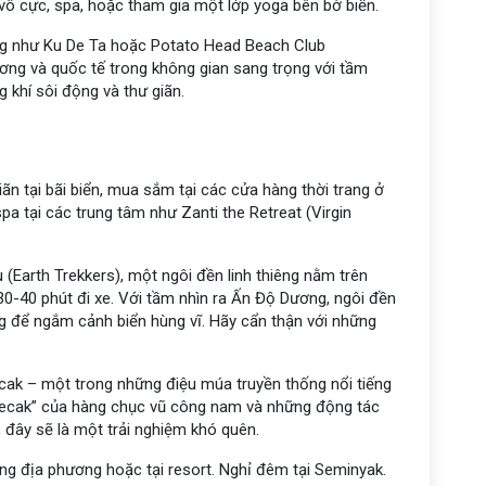
 vô cực, spa, hoặc tham gia một lớp yoga bên bờ biển.
iếng như Ku De Ta hoặc Potato Head Beach Club
hương và quốc tế trong không gian sang trọng với tầm
 khí sôi động và thư giãn.
iãn tại bãi biển, mua sắm tại các cửa hàng thời trang ở
pa tại các trung tâm như Zanti the Retreat (Virgin
(Earth Trekkers), một ngôi đền linh thiêng nằm trên
0-40 phút đi xe. Với tầm nhìn ra Ấn Độ Dương, ngôi đền
ng để ngắm cảnh biển hùng vĩ. Hãy cẩn thận với những
cak – một trong những điệu múa truyền thống nổi tiếng
 “kecak” của hàng chục vũ công nam và những động tác
 đây sẽ là một trải nghiệm khó quên.
àng địa phương hoặc tại resort. Nghỉ đêm tại Seminyak.