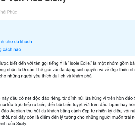
hái Phúc
nh cho du khách
g cách nào
ược biết đến với tên gọi tiếng Ý là "Isole Eolie," là một nhóm gồm 
ông nhận là Di sản Thế giới với đa dạng sinh quyển và vẻ đẹp thiên nh
cho những người yêu thích du lịch và khám phá.
này đều có nét độc đáo riêng, từ đỉnh núi lửa hùng vĩ trên hòn đảo 
úi lửa trực tiếp ra biển, đến bãi biển tuyệt vời trên đảo Lipari hay 
đảo Aeolian thu hút du khách bằng cảnh đẹp tự nhiên kỳ diệu, với núi 
g thời, nơi đây còn là điểm đến lý tưởng cho những người muốn trải
nh của Sicily.