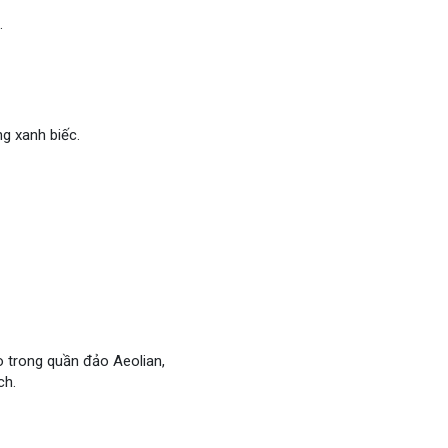
.
g xanh biếc.
o trong quần đảo Aeolian,
ch.