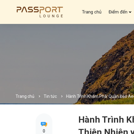
Trang chủ
Điểm đến
Trang chủ
Tin tức
Hành Trình Khám Phá: Quần Đảo Aeol
Hành Trình K
Thiên Nhiên v
0