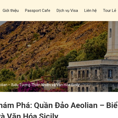
Giới thiệu
Passport Cafe
Dịch vụ Visa
Liên hệ
Tour Lẻ
ian – Biểu Tượng Thiên Nhiên và Văn Hóa Sicily
hám Phá: Quần Đảo Aeolian – Bi
à Văn Hóa Sicily