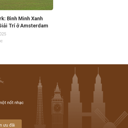
rk: Bình Minh Xanh
Giải Trí ở Amsterdam
025
úc
 một nốt nhạc
n ưu đãi