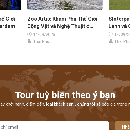
ế Giới
Zoo Artis: Khám Phá Thế Giới
Sloterpa
terdam
Động Vật và Nghệ Thuật ở
Lành và 
Amsterdam
14/09/2025
14/09/2
Thái Phúc
Thái Ph
Tour tuỳ biến theo ý bạn
ngày khởi hành, điểm đến, loại khách sạn... chúng tôi sẽ báo giá trong
Nhậ