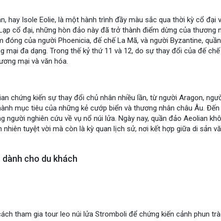
, hay Isole Eolie, là một hành trình đầy màu sắc qua thời kỳ cổ đại v
 Lạp cổ đại, những hòn đảo này đã trở thành điểm dừng của thương 
ếm đóng của người Phoenicia, đế chế La Mã, và người Byzantine, quần
g mại đa dạng. Trong thế kỷ thứ 11 và 12, do sự thay đổi của đế ch
hương mại và văn hóa.
ian chứng kiến sự thay đổi chủ nhân nhiều lần, từ người Aragon, ngườ
thành mục tiêu của những kẻ cướp biển và thương nhân châu Âu. Đến 
ng người nghiên cứu về vụ nổ núi lửa. Ngày nay, quần đảo Aeolian kh
ên nhiên tuyệt vời mà còn là kỳ quan lịch sử, nơi kết hợp giữa di sản 
 dành cho du khách
h tham gia tour leo núi lửa Stromboli để chứng kiến cảnh phun trào n