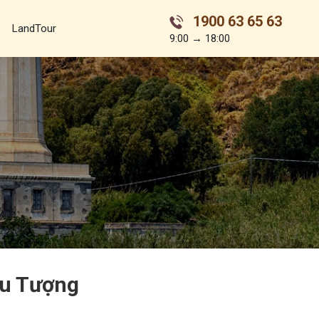
1900 63 65 63
LandTour
9:00 → 18:00
ểu Tượng