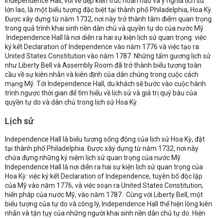
Independence Hall, với vẻ đẹp kiến trúc hoàn hảo và ý nghĩa lịch sử
lớn lao, là một biểu tượng đặc biệt tại thành phố Philadelphia, Hoa Kỳ.
Được xây dựng từ năm 1732, nơi này trở thành tâm điểm quan trọng
trong quá trình khai sinh nền dân chủ và quyền tự do của nước Mỹ.
Independence Hall là nơi diễn ra hai sự kiện lịch sử quan trọng: việc
ký kết Declaration of Independence vào năm 1776 và việc tạo ra
United States Constitution vào năm 1787. Những tấm gương lịch sử
như Liberty Bell và Assembly Room đã trở thành biểu tượng toàn
cầu về sự kiên nhẫn và kiên định của dân chúng trong cuộc cách
mạng Mỹ. Tới Independence Hall, du khách sẽ bước vào cuộc hành
trình ngược thời gian để tìm hiểu về lịch sử và giá trị quý báu của
quyền tự do và dân chủ trong lịch sử Hoa Kỳ.
Lịch sử
Independence Hall là biểu tượng sống động của lịch sử Hoa Kỳ, đặt
tại thành phố Philadelphia. Được xây dựng từ năm 1732, nơi này
chứa đựng những kỷ niệm lịch sử quan trọng của nước Mỹ.
Independence Hall là nơi diễn ra hai sự kiện lịch sử quan trọng của
Hoa Kỳ: việc ký kết Declaration of Independence, tuyên bố độc lập
của Mỹ vào năm 1776, và việc soạn ra United States Constitution,
hiến pháp của nước Mỹ, vào năm 1787. Cùng với Liberty Bell, một
biểu tượng của tự do và công lý, Independence Hall thể hiện lòng kiên
nhẫn và tận tụy của những người khai sinh nền dân chủ tự do. Hiện