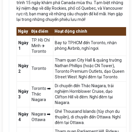
trình 15 ngày khám phá Canada mùa thu. Tạm biệt những
kỷ niệm đẹp về dãy Rockies, phố cổ Quebec, và Vancouver
rực rỡ, bạn mang về những câu chuyện để kể mãi. Hẹn gặp
lại trong những chuyến phiêu lưu mới!
Ngày
Địa điểm
Hoạt động chính
TP. Hồ Chí
Ngày
Bay từ TP.HCM đến Toronto, nhận
Minh ✈️
1
phòng Airbnb, nghỉ ngơi.
Toronto
Tham quan City Hall & quảng trường
Ngày
Nathan Phillips (hoặc CN Tower),
Toronto
2
Toronto Premium Outlets, dạo Queen
Street West. Nghỉ đêm tại Toronto.
Di chuyển đến Thác Niagara, trải
Toronto ➡️
Ngày
nghiệm Hornblower Cruise, dạo
Thác
3
Clifton Hill về đêm. Nghỉ đêm tại
Niagara
Niagara.
Ghé Thousand Islands (tùy chọn du
Ngày
Niagara ➡️
thuyền), di chuyển đến Ottawa. Nghỉ
4
Ottawa
đêm tại Ottawa.
Tham quan Parliament Hill, Rideau