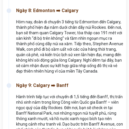
Ngày 8: Edmonton ➡️ Calgary
Hôm nay, đoàn di chuyển 3 tiếng từ Edmonton đến Calgary,
thành phố hiện đại nằm dưới chân dãy núi Rockies. Đến nơi,
bạn sẽ tham quan Calgary Tower, tòa tháp cao 191 mét với
sàn kính “đi bộ trên không” và tầm nhìn ngoạn mục ra
thành phố cùng dãy núi xa xăm. Tiếp theo, Stephen Avenue
Walk, con phố đi bộ sầm uất với các cửa hàng thời trang,
quán cà phê, và kiến trúc lịch sử xen lẫn hiện đại, mang đến
không khí sôi động giữa lòng Calgary. Nghỉ đêm tại đây, bạn
sẽ cảm nhận được sự kết hợp giữa nhịp sống đô thị và vẻ
đẹp thiên nhiên hùng vĩ của miền Tây Canada.
Ngày 9: Calgary ➡️ Banff
Hành trình tiếp tục với chuyến đi 1,5 tiếng đến Banff, thị trấn
nhỏ xinh nằm trong lòng Công viên Quốc gia Banff – viên
ngọc quý của dãy Rockies. Đến nơi, bạn sẽ check-in tại
Banff National Park, nơi những ngọn núi tuyết phủ, rừng
thông xanh mướt, và hồ nước xanh ngọc bích tạo nên
khung cảnh như tranh vẽ. Dạo bước trên Banff Avenue, con