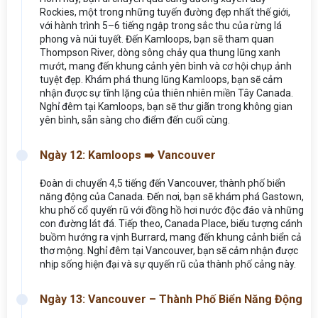
Rockies, một trong những tuyến đường đẹp nhất thế giới,
với hành trình 5–6 tiếng ngập trong sắc thu của rừng lá
phong và núi tuyết. Đến Kamloops, bạn sẽ tham quan
Thompson River, dòng sông chảy qua thung lũng xanh
mướt, mang đến khung cảnh yên bình và cơ hội chụp ảnh
tuyệt đẹp. Khám phá thung lũng Kamloops, bạn sẽ cảm
nhận được sự tĩnh lặng của thiên nhiên miền Tây Canada.
Nghỉ đêm tại Kamloops, bạn sẽ thư giãn trong không gian
yên bình, sẵn sàng cho điểm đến cuối cùng.
Ngày 12: Kamloops ➡️ Vancouver
Đoàn di chuyển 4,5 tiếng đến Vancouver, thành phố biển
năng động của Canada. Đến nơi, bạn sẽ khám phá Gastown,
khu phố cổ quyến rũ với đồng hồ hơi nước độc đáo và những
con đường lát đá. Tiếp theo, Canada Place, biểu tượng cánh
buồm hướng ra vịnh Burrard, mang đến khung cảnh biển cả
thơ mộng. Nghỉ đêm tại Vancouver, bạn sẽ cảm nhận được
nhịp sống hiện đại và sự quyến rũ của thành phố cảng này.
Ngày 13: Vancouver – Thành Phố Biển Năng Động