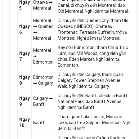
Ngày
Ottawa ➡️
Canal, di chuyển đến Montreal, dạo
5
Montreal
Old Montreal. Nghỉ đêm tại Montreal.
Montreal
Di chuyển đến Quebec City, thăm Old
Ngày
➡️ Quebec
Quebec (UNESCO), Château
6
➡️
Frontenac, Terrasse Dufferin, trở về
Montreal
Montreal. Nghỉ đêm tại Montreal.
Bay đến Edmonton, thăm Chùa Trúc
Montreal
Ngày
Lâm, dạo Mill Woods, công viên gần
✈️
7
chùa, Eden Market. Nghỉ đêm tại
Edmonton
Edmonton.
Di chuyển đến Calgary, tham quan
Ngày
Edmonton
Calgary Tower, Stephen Avenue
8
➡️ Calgary
Walk. Nghỉ đêm tại Calgary.
Di chuyển đến Banff, check-in Banff
Ngày
Calgary ➡️
National Park, dạo Banff Avenue.
9
Banff
Nghỉ đêm tại Banff.
Tham quan Lake Louise, Moraine
Ngày
Banff
Lake, cáp treo Sulphur Mountain. Nghỉ
10
đêm tại Banff.
Di chuyển qua cung đường Rockies,