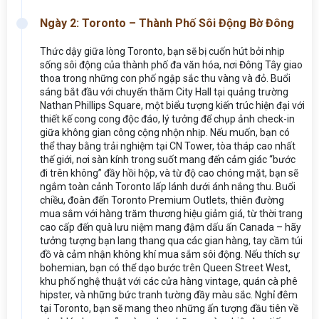
Ngày 2: Toronto – Thành Phố Sôi Động Bờ Đông
Thức dậy giữa lòng Toronto, bạn sẽ bị cuốn hút bởi nhịp
sống sôi động của thành phố đa văn hóa, nơi Đông Tây giao
thoa trong những con phố ngập sắc thu vàng và đỏ. Buổi
sáng bắt đầu với chuyến thăm City Hall tại quảng trường
Nathan Phillips Square, một biểu tượng kiến trúc hiện đại với
thiết kế cong cong độc đáo, lý tưởng để chụp ảnh check-in
giữa không gian công cộng nhộn nhịp. Nếu muốn, bạn có
thể thay bằng trải nghiệm tại CN Tower, tòa tháp cao nhất
thế giới, nơi sàn kính trong suốt mang đến cảm giác “bước
đi trên không” đầy hồi hộp, và từ độ cao chóng mặt, bạn sẽ
ngắm toàn cảnh Toronto lấp lánh dưới ánh nắng thu. Buổi
chiều, đoàn đến Toronto Premium Outlets, thiên đường
mua sắm với hàng trăm thương hiệu giảm giá, từ thời trang
cao cấp đến quà lưu niệm mang đậm dấu ấn Canada – hãy
tưởng tượng bạn lang thang qua các gian hàng, tay cầm túi
đồ và cảm nhận không khí mua sắm sôi động. Nếu thích sự
bohemian, bạn có thể dạo bước trên Queen Street West,
khu phố nghệ thuật với các cửa hàng vintage, quán cà phê
hipster, và những bức tranh tường đầy màu sắc. Nghỉ đêm
tại Toronto, bạn sẽ mang theo những ấn tượng đầu tiên về