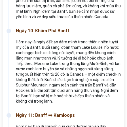
phố chính của thị trấn, bạn sẽ bị cuốn hút bởi những cửa
hàng lưu niệm, quán cà phê ấm cúng, và không khí mùa thu
mát lành. Nghỉ đêm tại Banff, bạn sẽ cảm nhận được sự
yên bình và vẻ đẹp siêu thực của thiên nhiên Canada.
Ngày 10: Khám Phá Banff
Hôm nay là ngày để bạn đắm mình trong thiên nhiên tuyệt
mỹ của Banff. Buổi sáng, đoàn thăm Lake Louise, hồ nước
xanh ngọc bích soi bóng núi tuyết, mang đến khung cảnh
lãng mạn như tranh vẽ, lý tưởng để đi bộ hoặc chụp ảnh.
Tiếp theo, Moraine Lake trong thung lũng Mười Đỉnh, với làn
nước xanh lam huyền ảo và những ngọn núi sừng sững,
từng xuất hiện trên tờ 20 đô la Canada – một điểm check-in
không thể bỏ lỡ. Buổi chiều, bạn trải nghiệm cáp treo lên
Sulphur Mountain, ngắm toàn cảnh thị trấn Banff và dãy
Rockies trải dài bất tận dưới ánh nắng thu vàng. Nghỉ đêm
tại Banff, bạn sẽ bị mê hoặc bởi vẻ đẹp thiên nhiên và
không khí trong lành.
Ngày 11: Banff ➡️ Kamloops
Hôm nay, bạn di chuyển qua cung đường xuyên dãy