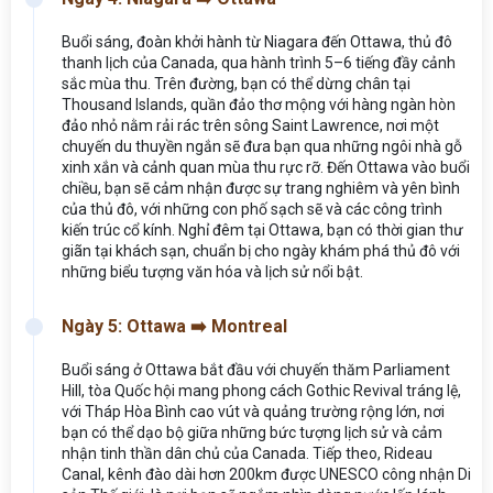
Buổi sáng, đoàn khởi hành từ Niagara đến Ottawa, thủ đô
thanh lịch của Canada, qua hành trình 5–6 tiếng đầy cảnh
sắc mùa thu. Trên đường, bạn có thể dừng chân tại
Thousand Islands, quần đảo thơ mộng với hàng ngàn hòn
đảo nhỏ nằm rải rác trên sông Saint Lawrence, nơi một
chuyến du thuyền ngắn sẽ đưa bạn qua những ngôi nhà gỗ
xinh xắn và cảnh quan mùa thu rực rỡ. Đến Ottawa vào buổi
chiều, bạn sẽ cảm nhận được sự trang nghiêm và yên bình
của thủ đô, với những con phố sạch sẽ và các công trình
kiến trúc cổ kính. Nghỉ đêm tại Ottawa, bạn có thời gian thư
giãn tại khách sạn, chuẩn bị cho ngày khám phá thủ đô với
những biểu tượng văn hóa và lịch sử nổi bật.
Ngày 5: Ottawa ➡️ Montreal
Buổi sáng ở Ottawa bắt đầu với chuyến thăm Parliament
Hill, tòa Quốc hội mang phong cách Gothic Revival tráng lệ,
với Tháp Hòa Bình cao vút và quảng trường rộng lớn, nơi
bạn có thể dạo bộ giữa những bức tượng lịch sử và cảm
nhận tinh thần dân chủ của Canada. Tiếp theo, Rideau
Canal, kênh đào dài hơn 200km được UNESCO công nhận Di