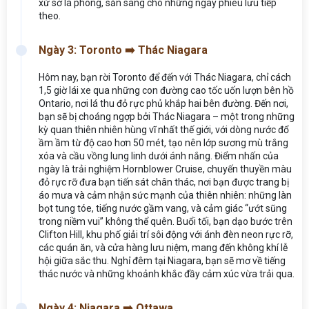
xứ sở lá phong, sẵn sàng cho những ngày phiêu lưu tiếp
theo.
Ngày 3: Toronto ➡️ Thác Niagara
Hôm nay, bạn rời Toronto để đến với Thác Niagara, chỉ cách
1,5 giờ lái xe qua những con đường cao tốc uốn lượn bên hồ
Ontario, nơi lá thu đỏ rực phủ khắp hai bên đường. Đến nơi,
bạn sẽ bị choáng ngợp bởi Thác Niagara – một trong những
kỳ quan thiên nhiên hùng vĩ nhất thế giới, với dòng nước đổ
ầm ầm từ độ cao hơn 50 mét, tạo nên lớp sương mù trắng
xóa và cầu vồng lung linh dưới ánh nắng. Điểm nhấn của
ngày là trải nghiệm Hornblower Cruise, chuyến thuyền màu
đỏ rực rỡ đưa bạn tiến sát chân thác, nơi bạn được trang bị
áo mưa và cảm nhận sức mạnh của thiên nhiên: những làn
bọt tung tóe, tiếng nước gầm vang, và cảm giác “ướt sũng
trong niềm vui” không thể quên. Buổi tối, bạn dạo bước trên
Clifton Hill, khu phố giải trí sôi động với ánh đèn neon rực rỡ,
các quán ăn, và cửa hàng lưu niệm, mang đến không khí lễ
hội giữa sắc thu. Nghỉ đêm tại Niagara, bạn sẽ mơ về tiếng
thác nước và những khoảnh khắc đầy cảm xúc vừa trải qua.
Ngày 4: Niagara ➡️ Ottawa