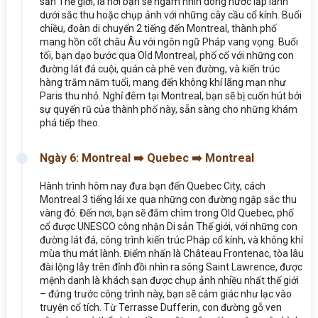
sản Thế giới, là nơi bạn sẽ ngắm nhìn dòng nước lấp lánh
dưới sắc thu hoặc chụp ảnh với những cây cầu cổ kính. Buổi
chiều, đoàn di chuyển 2 tiếng đến Montreal, thành phố
mang hồn cốt châu Âu với ngôn ngữ Pháp vang vọng. Buổi
tối, bạn dạo bước qua Old Montreal, phố cổ với những con
đường lát đá cuội, quán cà phê ven đường, và kiến trúc
hàng trăm năm tuổi, mang đến không khí lãng mạn như
Paris thu nhỏ. Nghỉ đêm tại Montreal, bạn sẽ bị cuốn hút bởi
sự quyến rũ của thành phố này, sẵn sàng cho những khám
phá tiếp theo.
Ngày 6: Montreal ➡️ Quebec ➡️ Montreal
Hành trình hôm nay đưa bạn đến Quebec City, cách
Montreal 3 tiếng lái xe qua những con đường ngập sắc thu
vàng đỏ. Đến nơi, bạn sẽ đắm chìm trong Old Quebec, phố
cổ được UNESCO công nhận Di sản Thế giới, với những con
đường lát đá, công trình kiến trúc Pháp cổ kính, và không khí
mùa thu mát lành. Điểm nhấn là Château Frontenac, tòa lâu
đài lộng lẫy trên đỉnh đồi nhìn ra sông Saint Lawrence, được
mệnh danh là khách sạn được chụp ảnh nhiều nhất thế giới
– đứng trước công trình này, bạn sẽ cảm giác như lạc vào
truyện cổ tích. Từ Terrasse Dufferin, con đường gỗ ven