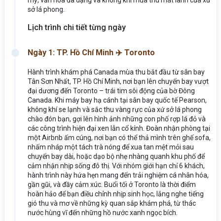
sở lá phong.
Lịch trình chi tiết từng ngày
Ngày 1: TP. Hồ Chí Minh ✈️ Toronto
Hành trình khám phá Canada mùa thu bắt đầu từ sân bay
Tân Sơn Nhất, TP. Hồ Chí Minh, nơi bạn lên chuyến bay vượt
đại dương đến Toronto – trái tim sôi động của bờ Đông
Canada. Khi máy bay hạ cánh tại sân bay quốc tế Pearson,
không khí se lạnh và sắc thu vàng rực của xứ sở lá phong
chào đón bạn, gợi lên hình ảnh những con phố rợp lá đỏ và
các công trình hiện đại xen lẫn cổ kính. Đoàn nhận phòng tại
một Airbnb ấm cúng, nơi bạn có thể thả mình trên ghế sofa,
nhấm nháp một tách trà nóng để xua tan mệt mỏi sau
chuyến bay dài, hoặc dạo bộ nhẹ nhàng quanh khu phố để
cảm nhận nhịp sống đô thị. Với nhóm giới hạn chỉ 6 khách,
hành trình này hứa hẹn mang đến trải nghiệm cá nhân hóa,
gần gũi, và đầy cảm xúc. Buổi tối ở Toronto là thời điểm
hoàn hảo để bạn điều chỉnh nhịp sinh học, lắng nghe tiếng
gió thu và mơ về những kỳ quan sắp khám phá, từ thác
nước hùng vĩ đến những hồ nước xanh ngọc bích.