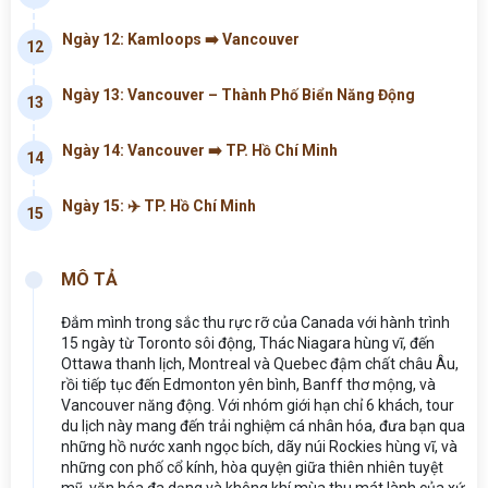
Ngày 12: Kamloops ➡️ Vancouver
12
Ngày 13: Vancouver – Thành Phố Biển Năng Động
13
Ngày 14: Vancouver ➡️ TP. Hồ Chí Minh
14
Ngày 15: ✈️ TP. Hồ Chí Minh
15
MÔ TẢ
Đắm mình trong sắc thu rực rỡ của Canada với hành trình
15 ngày từ Toronto sôi động, Thác Niagara hùng vĩ, đến
Ottawa thanh lịch, Montreal và Quebec đậm chất châu Âu,
rồi tiếp tục đến Edmonton yên bình, Banff thơ mộng, và
Vancouver năng động. Với nhóm giới hạn chỉ 6 khách, tour
du lịch này mang đến trải nghiệm cá nhân hóa, đưa bạn qua
những hồ nước xanh ngọc bích, dãy núi Rockies hùng vĩ, và
những con phố cổ kính, hòa quyện giữa thiên nhiên tuyệt
mỹ, văn hóa đa dạng và không khí mùa thu mát lành của xứ