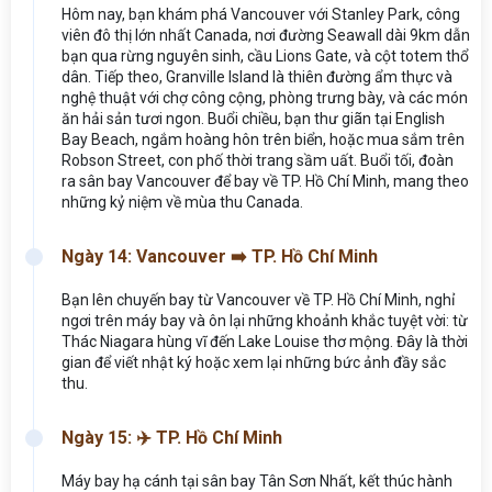
Hôm nay, bạn khám phá Vancouver với Stanley Park, công
viên đô thị lớn nhất Canada, nơi đường Seawall dài 9km dẫn
bạn qua rừng nguyên sinh, cầu Lions Gate, và cột totem thổ
dân. Tiếp theo, Granville Island là thiên đường ẩm thực và
nghệ thuật với chợ công cộng, phòng trưng bày, và các món
ăn hải sản tươi ngon. Buổi chiều, bạn thư giãn tại English
Bay Beach, ngắm hoàng hôn trên biển, hoặc mua sắm trên
Robson Street, con phố thời trang sầm uất. Buổi tối, đoàn
ra sân bay Vancouver để bay về TP. Hồ Chí Minh, mang theo
những kỷ niệm về mùa thu Canada.
Ngày 14: Vancouver ➡️ TP. Hồ Chí Minh
Bạn lên chuyến bay từ Vancouver về TP. Hồ Chí Minh, nghỉ
ngơi trên máy bay và ôn lại những khoảnh khắc tuyệt vời: từ
Thác Niagara hùng vĩ đến Lake Louise thơ mộng. Đây là thời
gian để viết nhật ký hoặc xem lại những bức ảnh đầy sắc
thu.
Ngày 15: ✈️ TP. Hồ Chí Minh
Máy bay hạ cánh tại sân bay Tân Sơn Nhất, kết thúc hành