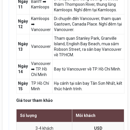
Ngày
Banff ➡️
thăm Thompson River, thung lũng
11
Kamloops
Kamloops. Nghỉ đêm tại Kamloops.
Kamloops
Di chuyển đến Vancouver, tham quan
Ngày
➡️
Gastown, Canada Place. Nghỉ đêm tại
12
Vancouver
Vancouver.
Tham quan Stanley Park, Granville
Ngày
Island, English Bay Beach, mua sắm
Vancouver
13
Robson Street, ra sân bay Vancouver
về TP.HCM.
Vancouver
Ngày
➡️ TP. Hồ
Bay từ Vancouver về TP. Hồ Chí Minh.
14
Chí Minh
Ngày
TP. Hồ Chí
Hạ cánh tại sân bay Tân Sơn Nhất, kết
15
Minh
thúc hành trình.
Giá tour tham khảo
Số lượng
Mỗi khách
3-4 khách
USD