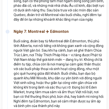
sông, bạn có thể phóng tầm mắt ngắm dòng sông yên bình,
pháo đài cổ, và những mái nhà châu Âu cổ kính, đặc biệt rực
rỡ dưới ánh nắng thu. Sau bữa trưa với các món đặc sản
Quebec, đoàn trở về Montreal vào buổi chiều, nghỉ đêm tại
đây để ôn lại những khoảnh khắc lãng mạn của ngày.
Ngày 7: Montreal ✈️ Edmonton
Buổi sáng, đoàn bay từ Montreal đến Edmonton, thủ phủ
tỉnh Alberta, nơi nổi tiếng với không gian xanh và cộng đồng
người Việt gắn bó. Sau khi hạ cánh, bạn sẽ ghé thăm Chùa
Trúc Lâm, nơi Thầy Thích Pháp Hòa – vị tăng được Phật tử
Việt Nam khắp thế giới kính mến – đang trụ trì. Không chỉ là
điểm tu tập, chùa còn là nơi mang lại cảm giác thân thuộc
với các buổi pháp thoại và sinh hoạt cộng đồng, như một
góc quê hương giữa đất khách. Buổi chiều, bạn dạo bộ
quanh khu Mill Woods, khu dân cư yên bình với đông người
Việt sinh sống, hoặc thư giãn tại công viên gần chùa với
không khí trong lành và sắc thu rực rỡ. Đừng bỏ lỡ Eden
Market, trung tâm mua sắm và ẩm thực Việt nổi bật, nơi
bạn có thể thưởng thức phở, bún chả, hay bánh mì nóng hổi.
Nghỉ đêm tại Edmonton, bạn sẽ cảm nhận được sự ấm áp
và bình yên của thành phố này.