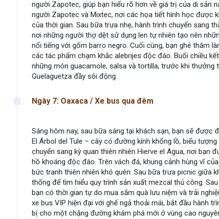
người Zapotec, giúp bạn hiểu rõ hơn về giá trị của di sản n
người Zapotec và Mixtec, nơi các họa tiết hình học được 
của thời gian. Sau bữa trưa nhẹ, hành trình chuyển sang th
nơi những người thợ dệt sử dụng len tự nhiên tạo nên nh
nổi tiếng với gốm barro negro. Cuối cùng, bạn ghé thăm l
các tác phẩm chạm khắc alebrijes độc đáo. Buổi chiều kết 
những món guacamole, salsa và tortilla, trước khi thưởng
Guelaguetza đầy sôi động.
Ngày 7: Oaxaca / Xe bus qua đêm
Sáng hôm nay, sau bữa sáng tại khách sạn, bạn sẽ được 
El Árbol del Tule – cây có đường kính khổng lồ, biểu tượng
chuyển sang kỳ quan thiên nhiên Hierve el Agua, nơi bạn 
hồ khoáng độc đáo. Trên vách đá, khung cảnh hùng vĩ của 
bức tranh thiên nhiên khó quên. Sau bữa trưa picnic giữa
thống để tìm hiểu quy trình sản xuất mezcal thủ công. Sau
bạn có thời gian tự do mua sắm quà lưu niệm và trải nghiệ
xe bus VIP hiện đại với ghế ngả thoải mái, bắt đầu hành t
bị cho một chặng đường khám phá mới ở vùng cao nguyên