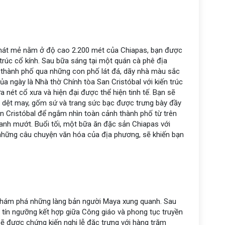
a mát mẻ nằm ở độ cao 2.200 mét của Chiapas, bạn được
rúc cổ kính. Sau bữa sáng tại một quán cà phê địa
thành phố qua những con phố lát đá, dãy nhà màu sắc
ủa ngày là Nhà thờ Chính tòa San Cristóbal với kiến trúc
nét cổ xưa và hiện đại được thể hiện tinh tế. Bạn sẽ
dệt may, gốm sứ và trang sức bạc được trưng bày đầy
an Cristóbal để ngắm nhìn toàn cảnh thành phố từ trên
xanh mướt. Buổi tối, một bữa ăn đặc sản Chiapas với
những câu chuyện văn hóa của địa phương, sẽ khiến bạn
i khám phá những làng bản người Maya xung quanh. Sau
 tín ngưỡng kết hợp giữa Công giáo và phong tục truyền
sẽ được chứng kiến nghi lễ đặc trưng với hàng trăm