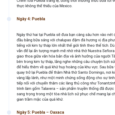
Chính tòa Puebla tráng lệ, đồng thời thưởng thức bữa tố
thực không thể thiếu của Mexico.
Ngày 4: Puebla
Ngày thứ hai tại Puebla sẽ đưa bạn càng sâu hơn vào nét 
đầu bằng bữa sáng với chalupas đậm đà hương vị địa phươ
tiếng với kim tự tháp lớn nhất thế giới tính theo thể tích. 
vẫn để lại ấn tượng mạnh mẽ nhờ nhà thờ Nuestra Señora 
giao thoa giữa văn hóa bản địa và ảnh hưởng của người
bên trong kim tự tháp, lắng nghe những câu chuyện lịch sử
để hiểu thêm về quá khứ huy hoàng của khu vực. Sau bữa 
quay trở lại Puebla để thăm Nhà thờ Santo Domingo, nơi ki
vàng lấp lánh, như một minh chứng sống động cho sự tinh t
tiếp nối với chuyến thăm các làng thủ công như Tonantzint
trình làm gốm Talavera – sản phẩm truyền thống đã được lư
sang trọng trong một tòa nhà lịch sử phục chế mang lại 
gian trầm mặc của quá khứ.
Ngày 5: Puebla – Oaxaca