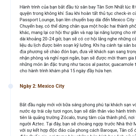
Hành trình của bạn bắt đầu từ sân bay Tân Sơn Nhất lúc 
quyện trong không khí. Sau khi hoàn tất thủ tục check-in 
Passport Lounge, bạn lên chuyến bay dài đến Mexico City 
Chuyến bay, có thể dừng chân qua một hoặc hai thành ph
khác, mang lại cơ hội thư giãn và nạp lại năng lượng cho
dài khoảng 20-24 giờ, bạn sẽ có cơ hội lắng nghe những câ
liệu du lịch được biên soạn kỹ lưỡng. Khi hạ cánh tại sân
địa phương sẽ chào đón bạn, đưa về khách sạn sang trọng 
nhận phòng và nghỉ ngơi ngắn, bạn sẽ được mời tham gia 
những món ăn đặc trưng như tacos al pastor, guacamole 
cho hành trình khám phá 15 ngày đầy hứa hẹn.
Ngày 2: Mexico City
Bắt đầu ngày mới với bữa sáng phong phú tại khách sạn v
nước ép trái cây tươi ngon, bạn sẽ dấn thân vào hành trìn
tiên là quảng trường Zócalo, trung tâm của thành phố, nơ
người Aztec. Tại đây, bạn sẽ choáng ngợp trước Nhà thờ M
với sự kết hợp độc đáo của phong cách Baroque, Tân cổ đ