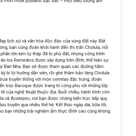
i với món mole poblano đặc sắc – một biểu tượng ẩm
đẹp lịch sử và văn hóa độc đáo của vùng đất này. Bắt
ng, bạn cùng đoàn khởi hành đến thị trấn Cholula, nổi
Dù phần lớn kim tự tháp đã bị phủ đất, nhưng công trình
de los Remedios được xây dựng trên đỉnh, thể hiện sự
 Tây Ban Nha. Bạn sẽ được tham quan các đường hầm
 kỳ bí từ hướng dẫn viên, rồi ghé thăm bảo tàng Cholula
trưa truyền thống với món cemitas đặc trưng, đoàn
ến trúc Baroque được trang trí công phu với những lớp
ế của nghệ thuật thuộc địa. Buổi chiều, hành trình còn
la và Acatepec, nơi bạn được chứng kiến trực tiếp quy
u truyền qua nhiều thế hệ. Kết thúc ngày dài, bữa tối
cho bạn những trải nghiệm ẩm thực đỉnh cao cùng không