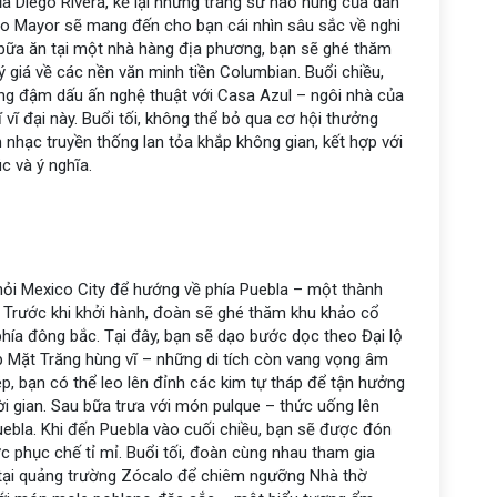
ủa Diego Rivera, kể lại những trang sử hào hùng của dân
plo Mayor sẽ mang đến cho bạn cái nhìn sâu sắc về nghi
u bữa ăn tại một nhà hàng địa phương, bạn sẽ ghé thăm
 giá về các nền văn minh tiền Columbian. Buổi chiều,
ang đậm dấu ấn nghệ thuật với Casa Azul – ngôi nhà của
vĩ đại này. Buổi tối, không thể bỏ qua cơ hội thưởng
m nhạc truyền thống lan tỏa khắp không gian, kết hợp với
 và ý nghĩa.
hỏi Mexico City để hướng về phía Puebla – một thành
 Trước khi khởi hành, đoàn sẽ ghé thăm khu khảo cổ
hía đông bắc. Tại đây, bạn sẽ dạo bước dọc theo Đại lộ
p Mặt Trăng hùng vĩ – những di tích còn vang vọng âm
, bạn có thể leo lên đỉnh các kim tự tháp để tận hưởng
ời gian. Sau bữa trưa với món pulque – thức uống lên
ebla. Khi đến Puebla vào cuối chiều, bạn sẽ được đón
c phục chế tỉ mỉ. Buổi tối, đoàn cùng nhau tham gia
 tại quảng trường Zócalo để chiêm ngưỡng Nhà thờ