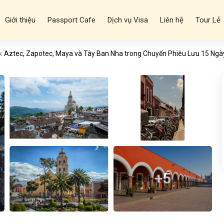
Giới thiệu
Passport Cafe
Dịch vụ Visa
Liên hệ
Tour Lẻ
 Aztec, Zapotec, Maya và Tây Ban Nha trong Chuyến Phiêu Lưu 15 Ngà
+5