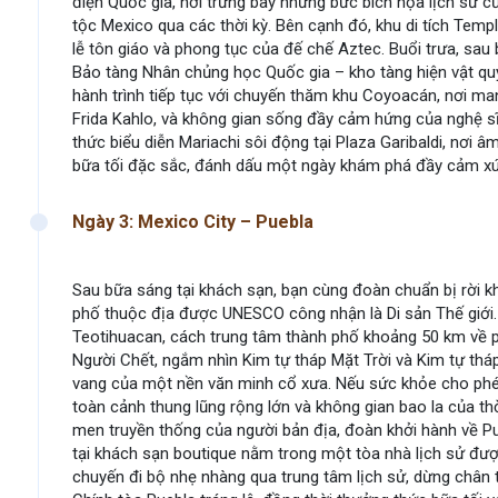
điện Quốc gia, nơi trưng bày những bức bích họa lịch sử c
tộc Mexico qua các thời kỳ. Bên cạnh đó, khu di tích Tem
lễ tôn giáo và phong tục của đế chế Aztec. Buổi trưa, sa
Bảo tàng Nhân chủng học Quốc gia – kho tàng hiện vật quý
hành trình tiếp tục với chuyến thăm khu Coyoacán, nơi m
Frida Kahlo, và không gian sống đầy cảm hứng của nghệ sĩ 
thức biểu diễn Mariachi sôi động tại Plaza Garibaldi, nơi â
bữa tối đặc sắc, đánh dấu một ngày khám phá đầy cảm xúc
Ngày 3: Mexico City – Puebla
Sau bữa sáng tại khách sạn, bạn cùng đoàn chuẩn bị rời k
phố thuộc địa được UNESCO công nhận là Di sản Thế giới.
Teotihuacan, cách trung tâm thành phố khoảng 50 km về p
Người Chết, ngắm nhìn Kim tự tháp Mặt Trời và Kim tự thá
vang của một nền văn minh cổ xưa. Nếu sức khỏe cho phép
toàn cảnh thung lũng rộng lớn và không gian bao la của th
men truyền thống của người bản địa, đoàn khởi hành về Pu
tại khách sạn boutique nằm trong một tòa nhà lịch sử đượ
chuyến đi bộ nhẹ nhàng qua trung tâm lịch sử, dừng chân