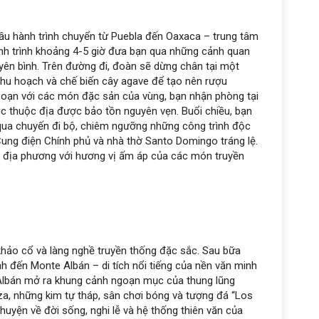
ầu hành trình chuyển từ Puebla đến Oaxaca – trung tâm
nh trình khoảng 4-5 giờ đưa bạn qua những cảnh quan
yên bình. Trên đường đi, đoàn sẽ dừng chân tại một
, thu hoạch và chế biến cây agave để tạo nên rượu
 soạn với các món đặc sản của vùng, bạn nhận phòng tại
úc thuộc địa được bảo tồn nguyên vẹn. Buổi chiều, bạn
qua chuyến đi bộ, chiêm ngưỡng những công trình độc
ung điện Chính phủ và nhà thờ Santo Domingo tráng lệ.
ng địa phương với hương vị ấm áp của các món truyền
 khảo cổ và làng nghề truyền thống đặc sắc. Sau bữa
 đến Monte Albán – di tích nổi tiếng của nền văn minh
Albán mở ra khung cảnh ngoạn mục của thung lũng
a, những kim tự tháp, sân chơi bóng và tượng đá “Los
uyện về đời sống, nghi lễ và hệ thống thiên văn của