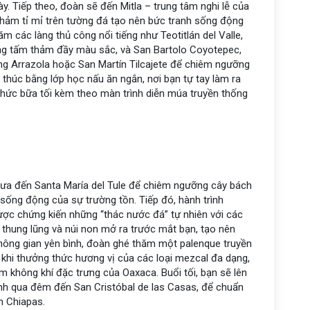
ày. Tiếp theo, đoàn sẽ đến Mitla – trung tâm nghi lễ của
khảm tỉ mỉ trên tường đá tạo nên bức tranh sống động
ăm các làng thủ công nổi tiếng như Teotitlán del Valle,
ững tấm thảm đầy màu sắc, và San Bartolo Coyotepec,
àng Arrazola hoặc San Martín Tilcajete để chiêm ngưỡng
thúc bằng lớp học nấu ăn ngắn, nơi bạn tự tay làm ra
 thức bữa tối kèm theo màn trình diễn múa truyền thống
đưa đến Santa María del Tule để chiêm ngưỡng cây bách
 sống động của sự trường tồn. Tiếp đó, hành trình
được chứng kiến những “thác nước đá” tự nhiên với các
thung lũng và núi non mở ra trước mắt bạn, tạo nên
 không gian yên bình, đoàn ghé thăm một palenque truyền
 khi thưởng thức hương vị của các loại mezcal đa dạng,
m không khí đặc trưng của Oaxaca. Buổi tối, bạn sẽ lên
rình qua đêm đến San Cristóbal de las Casas, để chuẩn
 Chiapas.