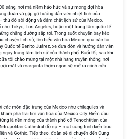
8:00 sáng, nơi mà niềm háo hức và sự mong đợi hòa
cùng đoàn và gặp gỡ hướng dẫn viên nhiệt tình của
– thủ đô sôi động và đậm chất lịch sử của Mexico.
ố như Tokyo, Los Angeles, hoặc một trung tâm quốc tế
 những chặng đường sắp tới. Trong suốt chuyến bay kéo
u chuyện lịch sử, tìm hiểu văn hóa Mexico qua các tài
 bay Quốc tế Benito Juárez, xe đưa đón và hướng dẫn viên
ngay trung tâm lịch sử của thành phố. Buổi tối, sau khi
bữa tối chào mừng tại một nhà hàng truyền thống, nơi
tươi mát và margarita thơm ngon sẽ mở ra cánh cửa
ới các món đặc trưng của Mexico như chilaquiles và
h khám phá trái tim văn hóa của Mexico City. Điểm đầu
i từng là nền móng của thành phố cổ Tenochtitlan của
etropolitan Cathedral đồ sộ – một công trình kiến trúc
iển và Gothic. Tiếp theo, đoàn sẽ di chuyển đến Cung