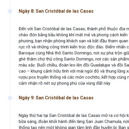
Ngày 8: San Cristóbal de las Casas
Đến với San Cristóbal de las Casas, thành phố thuộc đị
chào đón bằng bầu không khí mát mẻ và phong cách kiến t
phương, bạn nhận phòng khách sạn và bắt đầu tham quan 
rực rỡ và những công trình kiến trúc độc đáo. Điểm nhấn c
Baroque cùng Nhà thờ Santo Domingo, nơi sự pha trộn giữa 
ghé thăm chợ thủ công Santo Domingo, nơi các sản phẩm 
màu sắc. Buổi chiều, đoàn leo lên đồi Guadalupe và đồi S
cao – khung cảnh hữu tình với mái ngói đỏ và thung lũng 
rượu pox truyền thống và các món cochito, kết hợp cùng 
cảm nhận rõ nét sự phong phú của vùng đất này.
Ngày 9: San Cristóbal de las Casas
Ngày thứ hai tại San Cristóbal de las Casas mở ra cơ hộ
bữa sáng, đoàn khởi hành đến làng San Juan Chamula, nơi
thống tạo nên một không gian tâm linh đầy huyền bí. Bạn 