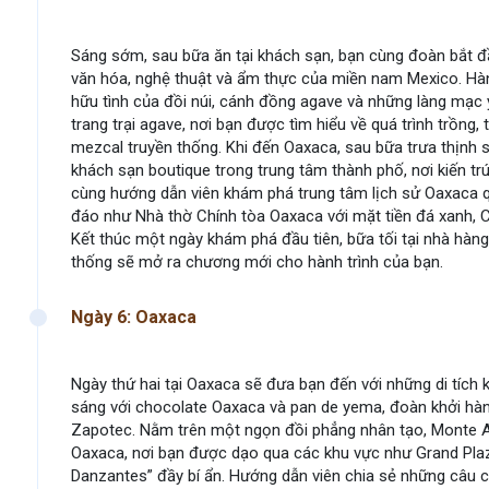
Sáng sớm, sau bữa ăn tại khách sạn, bạn cùng đoàn bắt đ
văn hóa, nghệ thuật và ẩm thực của miền nam Mexico. Hà
hữu tình của đồi núi, cánh đồng agave và những làng mạc 
trang trại agave, nơi bạn được tìm hiểu về quá trình trồng
mezcal truyền thống. Khi đến Oaxaca, sau bữa trưa thịnh
khách sạn boutique trong trung tâm thành phố, nơi kiến tr
cùng hướng dẫn viên khám phá trung tâm lịch sử Oaxaca 
đáo như Nhà thờ Chính tòa Oaxaca với mặt tiền đá xanh, C
Kết thúc một ngày khám phá đầu tiên, bữa tối tại nhà hà
thống sẽ mở ra chương mới cho hành trình của bạn.
Ngày 6: Oaxaca
Ngày thứ hai tại Oaxaca sẽ đưa bạn đến với những di tích
sáng với chocolate Oaxaca và pan de yema, đoàn khởi hành
Zapotec. Nằm trên một ngọn đồi phẳng nhân tạo, Monte 
Oaxaca, nơi bạn được dạo qua các khu vực như Grand Plaz
Danzantes” đầy bí ẩn. Hướng dẫn viên chia sẻ những câu ch