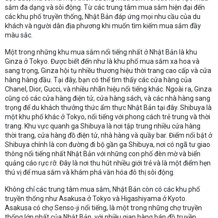
sắm đa dạng và sôi động. Từ các trung tâm mua sắm hiện đại đến
các khu phố truyền thống, Nhật Bản đáp ứng mọi nhu cầu của du
khách và người dân địa phương khi muốn tìm kiếm mua sắm đầy
màu sắc.
Một trong những khu mua sắm nổi tiếng nhất ở Nhật Bản là khu
Ginza ở Tokyo. Được biết đến như là khu phố mua sắm xa hoa và
sang trọng, Ginza hội tụ nhiều thương hiệu thời trang cao cấp và cửa
hàng hàng đầu. Tại đây, bạn có thể tìm thấy các cửa hàng của
Chanel, Dior, Gucci, và nhiều nhãn hiệu nổi tiếng khác. Ngoài ra, Ginza
cũng có các cửa hàng điện tử, cửa hàng sách, và các nhà hàng sang
trọng để du khách thưởng thức ẩm thực Nhật Bản tại đây. Shibuya là
một khu phố khác ở Tokyo, nổi tiếng với phong cách trẻ trung và thời
trang. Khu vực quanh ga Shibuya là nơi tập trung nhiều cửa hàng
thời trang, cửa hàng đồ điện tử, nhà hàng và quầy bar. Điểm nổi bật ở
Shibuya chính là con đường đi bộ gần ga Shibuya, nơi có ngã tư giao
thông nổi tiếng nhất Nhật Bản với những con phố đèn mờ và biển
quảng cáo rực rỡ. Đây là nơi thu hút nhiều giới trẻ và là một điểm hẹn
thú vị để mua sắm và khám phá văn hóa đô thị sôi động.
Không chỉ các trung tâm mua sắm, Nhật Bản còn có các khu phố
truyền thống như Asakusa ở Tokyo và Higashiyama ở Kyoto.
Asakusa có chợ Senso-ji nổi tiếng, là một trong những chợ truyền
thống lớn nhất của Nhật Bản, với nhiều gian hàng bán đồ truyền