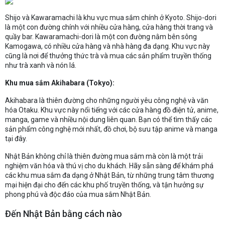
Shijo và Kawaramachi là khu vực mua sắm chính ở Kyoto. Shijo-dori
là một con đường chính với nhiều cửa hàng, cửa hàng thời trang và
quầy bar. Kawaramachi-dori là một con đường nằm bên sông
Kamogawa, có nhiều cửa hàng và nhà hàng đa dạng. Khu vực này
cũng là nơi để thưởng thức trà và mua các sản phẩm truyền thống
như trà xanh và nón lá.
Khu mua sắm Akihabara (Tokyo):
Akihabara là thiên đường cho những người yêu công nghệ và văn
hóa Otaku. Khu vực này nổi tiếng với các cửa hàng đồ điện tử, anime,
manga, game và nhiều nội dung liên quan. Bạn có thể tìm thấy các
sản phẩm công nghệ mới nhất, đồ chơi, bộ sưu tập anime và manga
tại đây.
Nhật Bản không chỉ là thiên đường mua sắm mà còn là một trải
nghiệm văn hóa và thú vị cho du khách. Hãy sẵn sàng để khám phá
các khu mua sắm đa dạng ở Nhật Bản, từ những trung tâm thương
mại hiện đại cho đến các khu phố truyền thống, và tận hưởng sự
phong phú và độc đáo của mua sắm Nhật Bản.
Đến Nhật Bản bằng cách nào