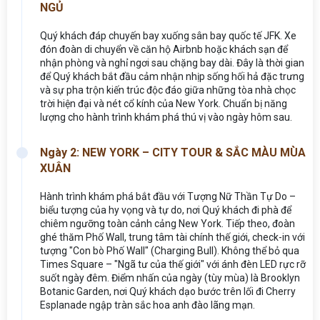
NGỦ
Quý khách đáp chuyến bay xuống sân bay quốc tế JFK. Xe
đón đoàn di chuyển về căn hộ Airbnb hoặc khách sạn để
nhận phòng và nghỉ ngơi sau chặng bay dài. Đây là thời gian
để Quý khách bắt đầu cảm nhận nhịp sống hối hả đặc trưng
và sự pha trộn kiến trúc độc đáo giữa những tòa nhà chọc
trời hiện đại và nét cổ kính của New York. Chuẩn bị năng
lượng cho hành trình khám phá thú vị vào ngày hôm sau.
Ngày 2: NEW YORK – CITY TOUR & SẮC MÀU MÙA
XUÂN
Hành trình khám phá bắt đầu với Tượng Nữ Thần Tự Do –
biểu tượng của hy vọng và tự do, nơi Quý khách đi phà để
chiêm ngưỡng toàn cảnh cảng New York. Tiếp theo, đoàn
ghé thăm Phố Wall, trung tâm tài chính thế giới, check-in với
tượng "Con bò Phố Wall" (Charging Bull). Không thể bỏ qua
Times Square – "Ngã tư của thế giới" với ánh đèn LED rực rỡ
suốt ngày đêm. Điểm nhấn của ngày (tùy mùa) là Brooklyn
Botanic Garden, nơi Quý khách dạo bước trên lối đi Cherry
Esplanade ngập tràn sắc hoa anh đào lãng mạn.