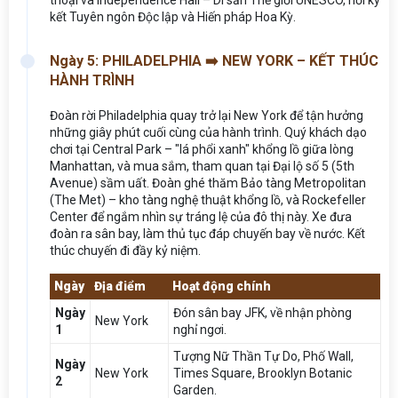
thoại và Independence Hall – Di sản Thế giới UNESCO, nơi ký
kết Tuyên ngôn Độc lập và Hiến pháp Hoa Kỳ.
Ngày 5: PHILADELPHIA ➡️ NEW YORK – KẾT THÚC
HÀNH TRÌNH
Đoàn rời Philadelphia quay trở lại New York để tận hưởng
những giây phút cuối cùng của hành trình. Quý khách dạo
chơi tại Central Park – "lá phổi xanh" khổng lồ giữa lòng
Manhattan, và mua sắm, tham quan tại Đại lộ số 5 (5th
Avenue) sầm uất. Đoàn ghé thăm Bảo tàng Metropolitan
(The Met) – kho tàng nghệ thuật khổng lồ, và Rockefeller
Center để ngắm nhìn sự tráng lệ của đô thị này. Xe đưa
đoàn ra sân bay, làm thủ tục đáp chuyến bay về nước. Kết
thúc chuyến đi đầy kỷ niệm.
Ngày
Địa điểm
Hoạt động chính
Ngày
Đón sân bay JFK, về nhận phòng
New York
1
nghỉ ngơi.
Tượng Nữ Thần Tự Do, Phố Wall,
Ngày
New York
Times Square, Brooklyn Botanic
2
Garden.