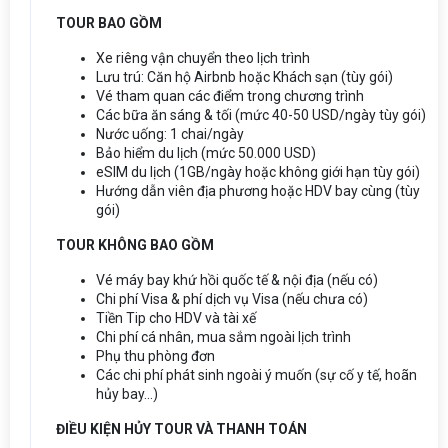
TOUR BAO GỒM
Xe riêng vận chuyển theo lịch trình
Lưu trú: Căn hộ Airbnb hoặc Khách sạn (tùy gói)
Vé tham quan các điểm trong chương trình
Các bữa ăn sáng & tối (mức 40-50 USD/ngày tùy gói)
Nước uống: 1 chai/ngày
Bảo hiểm du lịch (mức 50.000 USD)
eSIM du lịch (1GB/ngày hoặc không giới hạn tùy gói)
Hướng dẫn viên địa phương hoặc HDV bay cùng (tùy
gói)
TOUR KHÔNG BAO GỒM
Vé máy bay khứ hồi quốc tế & nội địa (nếu có)
Chi phí Visa & phí dịch vụ Visa (nếu chưa có)
Tiền Tip cho HDV và tài xế
Chi phí cá nhân, mua sắm ngoài lịch trình
Phụ thu phòng đơn
Các chi phí phát sinh ngoài ý muốn (sự cố y tế, hoãn
hủy bay...)
ĐIỀU KIỆN HỦY TOUR VÀ THANH TOÁN