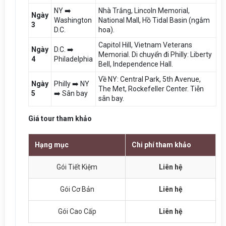
NY ➡️
Nhà Trắng, Lincoln Memorial,
Ngày
Washington
National Mall, Hồ Tidal Basin (ngắm
3
D.C.
hoa).
Capitol Hill, Vietnam Veterans
Ngày
D.C. ➡️
Memorial. Di chuyển đi Philly: Liberty
4
Philadelphia
Bell, Independence Hall.
Về NY: Central Park, 5th Avenue,
Ngày
Philly ➡️ NY
The Met, Rockefeller Center. Tiễn
5
➡️ Sân bay
sân bay.
Giá tour tham khảo
Hạng mục
Chi phí tham khảo
Gói Tiết Kiệm
Liên hệ
Gói Cơ Bản
Liên hệ
Gói Cao Cấp
Liên hệ