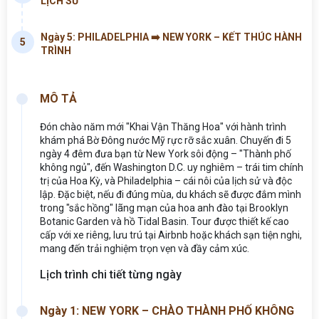
LỊCH SỬ
Ngày 5: PHILADELPHIA ➡️ NEW YORK – KẾT THÚC HÀNH
5
TRÌNH
MÔ TẢ
Đón chào năm mới "Khai Vận Thăng Hoa" với hành trình
khám phá Bờ Đông nước Mỹ rực rỡ sắc xuân. Chuyến đi 5
ngày 4 đêm đưa bạn từ New York sôi động – "Thành phố
không ngủ", đến Washington D.C. uy nghiêm – trái tim chính
trị của Hoa Kỳ, và Philadelphia – cái nôi của lịch sử và độc
lập. Đặc biệt, nếu đi đúng mùa, du khách sẽ được đắm mình
trong "sắc hồng" lãng mạn của hoa anh đào tại Brooklyn
Botanic Garden và hồ Tidal Basin. Tour được thiết kế cao
cấp với xe riêng, lưu trú tại Airbnb hoặc khách sạn tiện nghi,
mang đến trải nghiệm trọn vẹn và đầy cảm xúc.
Lịch trình chi tiết từng ngày
Ngày 1: NEW YORK – CHÀO THÀNH PHỐ KHÔNG