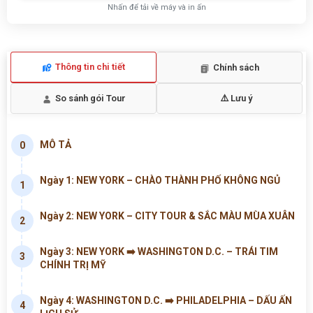
Nhấn để tải về máy và in ấn
Thông tin chi tiết
Chính sách
So sánh gói Tour
⚠️ Lưu ý
MÔ TẢ
0
Ngày 1: NEW YORK – CHÀO THÀNH PHỐ KHÔNG NGỦ
1
Ngày 2: NEW YORK – CITY TOUR & SẮC MÀU MÙA XUÂN
2
Ngày 3: NEW YORK ➡️ WASHINGTON D.C. – TRÁI TIM
3
CHÍNH TRỊ MỸ
Ngày 4: WASHINGTON D.C. ➡️ PHILADELPHIA – DẤU ẤN
4