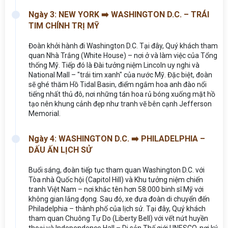
Ngày 3: NEW YORK ➡️ WASHINGTON D.C. – TRÁI
TIM CHÍNH TRỊ MỸ
Đoàn khởi hành đi Washington D.C. Tại đây, Quý khách tham
quan Nhà Trắng (White House) – nơi ở và làm việc của Tổng
thống Mỹ. Tiếp đó là Đài tưởng niệm Lincoln uy nghi và
National Mall – "trái tim xanh" của nước Mỹ. Đặc biệt, đoàn
sẽ ghé thăm Hồ Tidal Basin, điểm ngắm hoa anh đào nổi
tiếng nhất thủ đô, nơi những tán hoa rủ bóng xuống mặt hồ
tạo nên khung cảnh đẹp như tranh vẽ bên cạnh Jefferson
Memorial.
Ngày 4: WASHINGTON D.C. ➡️ PHILADELPHIA –
DẤU ẤN LỊCH SỬ
Buổi sáng, đoàn tiếp tục tham quan Washington D.C. với
Tòa nhà Quốc hội (Capitol Hill) và Khu tưởng niệm chiến
tranh Việt Nam – nơi khắc tên hơn 58.000 binh sĩ Mỹ với
không gian lắng đọng. Sau đó, xe đưa đoàn di chuyển đến
Philadelphia – thành phố của lịch sử. Tại đây, Quý khách
tham quan Chuông Tự Do (Liberty Bell) với vết nứt huyền