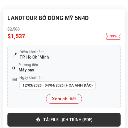
LANDTOUR BỜ ĐÔNG MỸ 5N4Đ
$2,500
$1,537
39%
Điểm khởi hành:
📍
TP. Hồ Chí Minh
Phương tiện:
✈️
Máy bay
Ngày khởi hành:
📅
12/03/2026 - 04/04/2026 (HOA ANH ĐÀO)
Xem chi tiết
📥
TẢI FILE LỊCH TRÌNH (PDF)