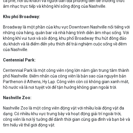
cà phê, nơi du khách và người dân địa phương đến để thưởng thức
âm nhạc trực tiếp và không khí sống động của Nashville.
Khu phố Broadway:
Broadway là một phần của khu vực Downtown Nashville nổi tiếng với
những cửa hàng, quán bar và nhà hàng trình diễn âm nhạc sống. Với
không khí vui tươi và sôi động, khu phố Broadway thu hút đông đảo
du khách và là điểm đến yêu thích để trải nghiệm cuộc sống về đêm
của Nashville.
Centennial Park:
Centennial Park là một công viên rộng lớn nằm gần trung tâm thành
phố Nashville. Điểm nhấn của công viên là bản sao của nguyên bản
Parthenon ở Athens, Hy Lạp. Công viên còn có không gian xanh mát,
hồ nước và là nơi tuyệt vời để tận hưởng không gian ngoài trời.
Nashville Zoo:
Nashville Zoo là một công viên động vật với nhiều loài động vật đa
dạng. Có nhiều khu vực trưng bày và hoạt động giải trí ngoài trời,
công viên là nơi lý tưởng để dành thời gian cùng gia đình và bạn bè và
tìm hiểu về thế giới động vật.