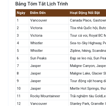
Bảng Tóm Tắt Lịch Trình
Ngày
Điểm Đến
Hoạt Động Nổi Bật
1
Vancouver
Canada Place, Gastown
2
Victoria
Tòa nhà Quốc hội, But
3
Victoria
Tour cá voi, Royal BC
4
Whistler
Sea-to-Sky Highway, P
5
Whistler
Zipline, hiking, Scandi
6
Sun Peaks
Đạp xe leo núi, Sun Pe
7
Jasper
Maligne Canyon, Jaspe
8
Jasper
Maligne Lake, Glacier 
9
Jasper
Tour động vật hoang dã
10
Jasper
Miette Hot Springs, thư
11
Rocky Mountaineer
Trải nghiệm tàu GoldL
12
Vancouver
Stanley Park, Granville