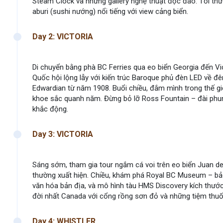
Steam Clock và những gallery nghệ thuật độc đáo. Tối thư
aburi (sushi nướng) nổi tiếng với view cảng biển.
Day 2: VICTORIA
Di chuyển bằng phà BC Ferries qua eo biển Georgia đến Vi
Quốc hội lộng lẫy với kiến trúc Baroque phủ đèn LED về đ
Edwardian từ năm 1908. Buổi chiều, đắm mình trong thế giớ
khoe sắc quanh năm. Đừng bỏ lỡ Ross Fountain – đài phu
khắc động.
Day 3: VICTORIA
Sáng sớm, tham gia tour ngắm cá voi trên eo biển Juan de F
thường xuất hiện. Chiều, khám phá Royal BC Museum – bảo 
văn hóa bản địa, và mô hình tàu HMS Discovery kích thước
đời nhất Canada với cổng rồng sơn đỏ và những tiệm thuố
Day 4: WHISTLER