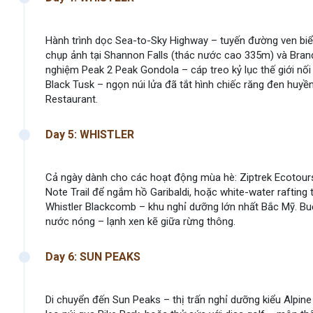
Hành trình dọc Sea-to-Sky Highway – tuyến đường ven biển
chụp ảnh tại Shannon Falls (thác nước cao 335m) và Brandywi
nghiệm Peak 2 Peak Gondola – cáp treo kỷ lục thế giới nối
Black Tusk – ngọn núi lửa đã tắt hình chiếc răng đen huyền
Restaurant.
Day 5: WHISTLER
Cả ngày dành cho các hoạt động mùa hè: Ziptrek Ecotours (
Note Trail để ngắm hồ Garibaldi, hoặc white-water rafting
Whistler Blackcomb – khu nghỉ dưỡng lớn nhất Bắc Mỹ. Buổi 
nước nóng – lạnh xen kẽ giữa rừng thông.
Day 6: SUN PEAKS
Di chuyển đến Sun Peaks – thị trấn nghỉ dưỡng kiểu Alpin