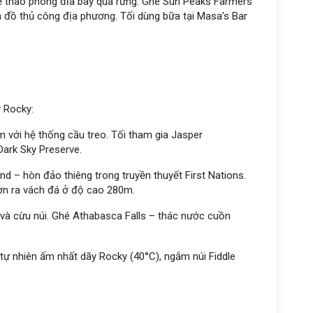
thể thao phóng đĩa bay qua rừng. Ghé Sun Peaks Farmers’
đồ thủ công địa phương. Tối dùng bữa tại Masa’s Bar
y Rocky:
 với hệ thống cầu treo. Tối tham gia Jasper
Dark Sky Preserve.
nd – hòn đảo thiêng trong truyền thuyết First Nations.
vươn ra vách đá ở độ cao 280m.
và cừu núi. Ghé Athabasca Falls – thác nước cuồn
tự nhiên ấm nhất dãy Rocky (40°C), ngắm núi Fiddle