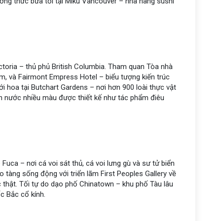
ởng thức bữa tối tại Miku Vancouver – nhà hàng sushi
ctoria – thủ phủ British Columbia. Tham quan Tòa nhà
êm, và Fairmont Empress Hotel – biểu tượng kiến trúc
i hoa tại Butchart Gardens – nơi hơn 900 loài thực vật
n nước nhiều màu được thiết kế như tác phẩm điêu
uca – nơi cá voi sát thủ, cá voi lưng gù và sư tử biển
tàng sống động với triển lãm First Peoples Gallery về
 thật. Tối tự do dạo phố Chinatown – khu phố Tàu lâu
c Bắc cổ kính.