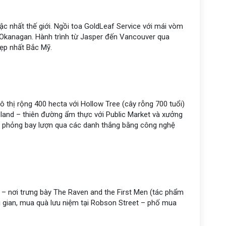
c nhất thế giới. Ngồi toa GoldLeaf Service với mái vòm
Okanagan. Hành trình từ Jasper đến Vancouver qua
hẹp nhất Bắc Mỹ.
ô thị rộng 400 hecta với Hollow Tree (cây rỗng 700 tuổi)
sland – thiên đường ẩm thực với Public Market và xưởng
 phỏng bay lượn qua các danh thắng bằng công nghệ
– nơi trưng bày The Raven and the First Men (tác phẩm
hời gian, mua quà lưu niệm tại Robson Street – phố mua