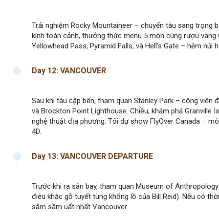
Trải nghiệm Rocky Mountaineer – chuyến tàu sang trọng bậ
kính toàn cảnh, thưởng thức menu 5 món cùng rượu vang 
Yellowhead Pass, Pyramid Falls, và Hell’s Gate – hẻm núi 
Day 12: VANCOUVER
Sau khi tàu cập bến, tham quan Stanley Park – công viên đ
và Brockton Point Lighthouse. Chiều, khám phá Granville I
nghệ thuật địa phương. Tối dự show FlyOver Canada – mô
4D.
Day 13: VANCOUVER DEPARTURE
Trước khi ra sân bay, tham quan Museum of Anthropology 
điêu khắc gỗ tuyết tùng khổng lồ của Bill Reid). Nếu có t
sắm sầm uất nhất Vancouver.