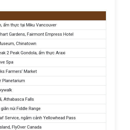
, ẩm thực tại Miku Vancouver
chart Gardens, Fairmont Empress Hotel
 Museum, Chinatown
eak 2 Peak Gondola, ẩm thực Araxi
nave Spa
aks Farmers’ Market
r Planetarium
Skywalk
, Athabasca Falls
 giãn núi Fiddle Range
eaf Service, ngắm cảnh Yellowhead Pass
 Island, FlyOver Canada