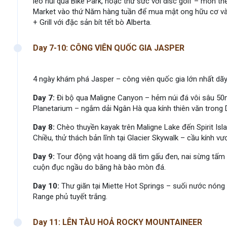
leo núi qua Bike Park, hoặc thử sức với disc golf – môn 
Market vào thứ Năm hàng tuần để mua mật ong hữu cơ và 
+ Grill với đặc sản bít tết bò Alberta.
Day 7-10: CÔNG VIÊN QUỐC GIA JASPER
4 ngày khám phá Jasper – công viên quốc gia lớn nhất dã
Day 7:
Đi bộ qua Maligne Canyon – hẻm núi đá vôi sâu 50m
Planetarium – ngắm dải Ngân Hà qua kính thiên văn trong 
Day 8:
Chèo thuyền kayak trên Maligne Lake đến Spirit Isla
Chiều, thử thách bản lĩnh tại Glacier Skywalk – cầu kính 
Day 9:
Tour động vật hoang dã tìm gấu đen, nai sừng tấm 
cuộn đục ngầu do băng hà bào mòn đá.
Day 10:
Thư giãn tại Miette Hot Springs – suối nước nóng 
Range phủ tuyết trắng.
Day 11: LÊN TÀU HOẢ ROCKY MOUNTAINEER