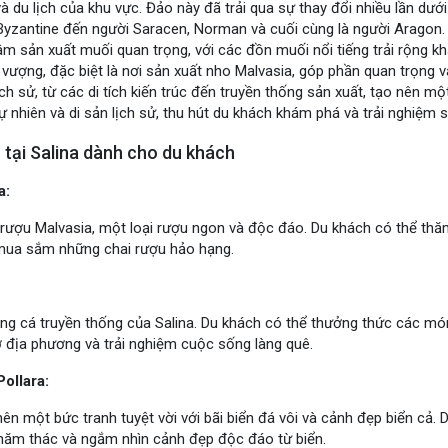
 du lịch của khu vực. Đảo này đã trải qua sự thay đổi nhiều lần dướ
 Byzantine đến người Saracen, Norman và cuối cùng là người Aragon. 
âm sản xuất muối quan trọng, với các đồn muối nổi tiếng trải rộng k
 vượng, đặc biệt là nơi sản xuất nho Malvasia, góp phần quan trọng 
ch sử, từ các di tích kiến trúc đến truyền thống sản xuất, tạo nên m
tự nhiên và di sản lịch sử, thu hút du khách khám phá và trải nghiệm
tại Salina dành cho du khách
a:
ất rượu Malvasia, một loại rượu ngon và độc đáo. Du khách có thể th
mua sắm những chai rượu hảo hạng.
ng cá truyền thống của Salina. Du khách có thể thưởng thức các mó
 địa phương và trải nghiệm cuộc sống làng quê.
ollara:
ên một bức tranh tuyệt vời với bãi biển đá vôi và cảnh đẹp biển cả.
hăm thác và ngắm nhìn cảnh đẹp độc đáo từ biển.