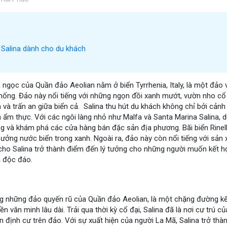
 Salina dành cho du khách
 ngọc của Quần đảo Aeolian nằm ở biển Tyrrhenia, Italy, là một đảo v
hống. Đảo này nổi tiếng với những ngọn đồi xanh mướt, vườn nho cổ th
 và trấn an giữa biển cả. Salina thu hút du khách không chỉ bởi cảnh
ẩm thực. Với các ngôi làng nhỏ như Malfa và Santa Marina Salina, d
g và khám phá các cửa hàng bán đặc sản địa phương. Bãi biển Rinell
hưởng nước biển trong xanh. Ngoài ra, đảo này còn nổi tiếng với sản 
cho Salina trở thành điểm đến lý tưởng cho những người muốn kết h
a độc đáo.
ong những đảo quyến rũ của Quần đảo Aeolian, là một chặng đường k
 văn minh lâu dài. Trải qua thời kỳ cổ đại, Salina đã là nơi cư trú c
ên định cư trên đảo. Với sự xuất hiện của người La Mã, Salina trở t