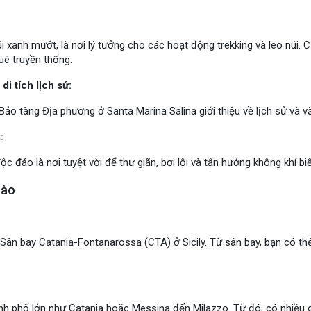
i xanh mướt, là nơi lý tưởng cho các hoạt động trekking và leo núi.
uê truyền thống.
i tích lịch sử:
Bảo tàng Địa phương ở Santa Marina Salina giới thiệu về lịch sử và 
:
độc đáo là nơi tuyệt vời để thư giãn, bơi lội và tận hưởng không khí b
nào
Sân bay Catania-Fontanarossa (CTA) ở Sicily. Từ sân bay, bạn có thể
ành phố lớn như Catania hoặc Messina đến Milazzo. Từ đó, có nhiều c