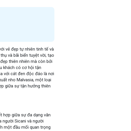
ới vẻ đẹp tự nhiên tinh tế và
ụ và bãi biển tuyệt vời, tạo
 đẹp thiên nhiên mà còn bởi
u khách có cơ hội tận
a với cát đen độc đáo là nơi
xuất nho Malvasia, một loại
ợp giữa sự tận hưởng thiên
ết hợp giữa sự đa dạng văn
ủa người Sicani và người
hành một đầu mối quan trọng