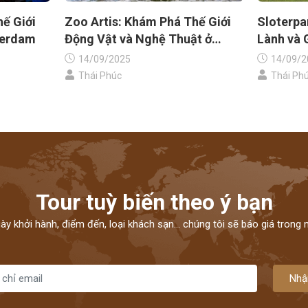
ế Giới
Zoo Artis: Khám Phá Thế Giới
Sloterpa
terdam
Động Vật và Nghệ Thuật ở
Lành và 
Amsterdam
14/09/2025
14/09/2
Thái Phúc
Thái Ph
Tour tuỳ biến theo ý bạn
ngày khởi hành, điểm đến, loại khách sạn... chúng tôi sẽ báo giá trong
Nhậ