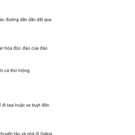
 Các đường dẫn dẫn dắt qua
văn hóa độc đáo của đảo.
iển cả thơ mộng.
 đi taxi hoặc xe buýt đến
huyến tàu và phà đi Salina.