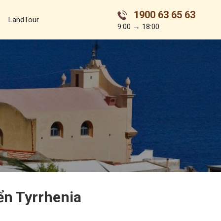
1900 63 65 63
LandTour
9:00 → 18:00
ển Tyrrhenia