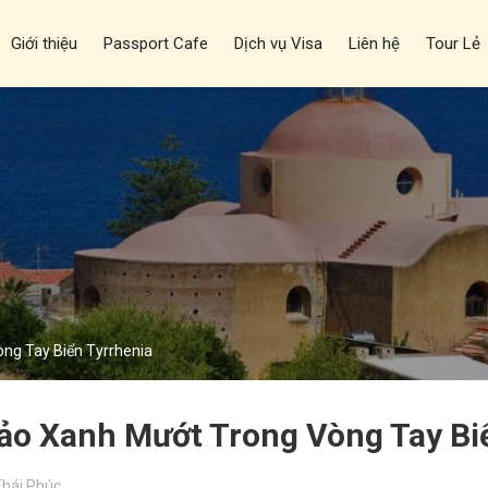
Giới thiệu
Passport Cafe
Dịch vụ Visa
Liên hệ
Tour Lẻ
ng Tay Biển Tyrrhenia
Đảo Xanh Mướt Trong Vòng Tay Bi
hái Phúc