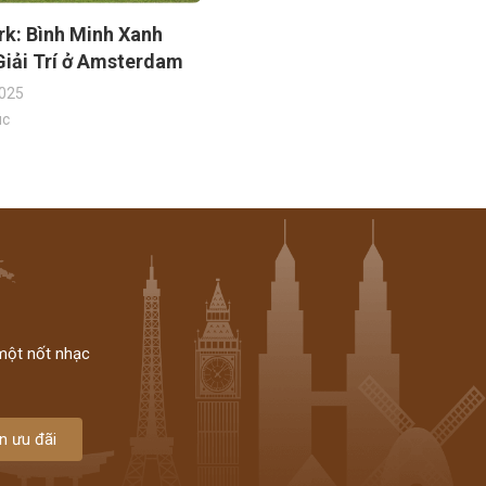
rk: Bình Minh Xanh
Giải Trí ở Amsterdam
025
úc
 một nốt nhạc
n ưu đãi