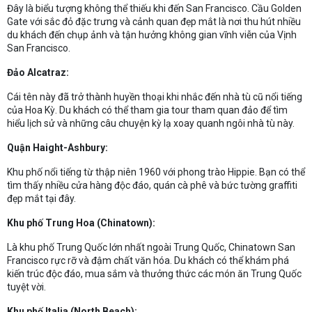
Đây là biểu tượng không thể thiếu khi đến San Francisco. Cầu Golden
Gate với sắc đỏ đặc trưng và cảnh quan đẹp mắt là nơi thu hút nhiều
du khách đến chụp ảnh và tận hưởng không gian vĩnh viễn của Vịnh
San Francisco.
Đảo Alcatraz:
Cái tên này đã trở thành huyền thoại khi nhắc đến nhà tù cũ nổi tiếng
của Hoa Kỳ. Du khách có thể tham gia tour tham quan đảo để tìm
hiểu lịch sử và những câu chuyện kỳ lạ xoay quanh ngôi nhà tù này.
Quận Haight-Ashbury:
Khu phố nổi tiếng từ thập niên 1960 với phong trào Hippie. Bạn có thể
tìm thấy nhiều cửa hàng độc đáo, quán cà phê và bức tường graffiti
đẹp mắt tại đây.
Khu phố Trung Hoa (Chinatown):
Là khu phố Trung Quốc lớn nhất ngoài Trung Quốc, Chinatown San
Francisco rực rỡ và đậm chất văn hóa. Du khách có thể khám phá
kiến trúc độc đáo, mua sắm và thưởng thức các món ăn Trung Quốc
tuyệt vời.
Khu phố Italia (North Beach):