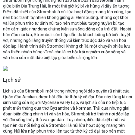
Stromboli, một trong những hòn đảo của Quần đảo Aeolian nằm
giữa biển Địa Trung Hải, là một thế giới kỳ bí và hùng vĩ đầy ấn tượng.
Điểm đặc biệt của Stromboli là núi lửa hoạt động mang tên cùng, tạo
nên bức tranh tự nhiên không giống ai. Đêm xuống, những cột khói
và lửa phun trào từ đỉnh núi tạo nên một biểu tượng huyền bí, tạo
nên cảm giác như đang chứng kiến sự sống động của trái đất. Ngoài
hòn đảo núi lửa, Stromboli còn hấp dẫn du khách bằng bờ biển tuyệt
vời, những ngôi làng truyền thống với kiến trúc độc đáo và văn hóa
độc lập. Hành trình đến Stromboli không chỉ là một chuyến phiêu lưu
vào thiên nhiên hùng vĩ mà còn là cơ hội trải nghiệm cuộc sống và
văn hóa của một đảo biệt lập giữa biển cả rộng lớn.
Lịch sử
Lịch sử của Stromboli, một trong những ngôi đảo quyến rũ nhất của
Quần đảo Aeolian, được bắt đầu từ thời kỳ cổ đại. Đảo này từng là nơi
sinh sống của người Mycenae và Hy Lạp, và lịch sử của nó tiếp tục
phát triển thông qua thời Byzantine và Norman. Trải qua những giai
đoạn biến động chính trị và văn hóa, Stromboli trở thành nơi độc lập
với đời sống thủy thủ và ngư dân. Tuy nhiên, điều đặc biệt nhất và
tạo nên độ nổi tiếng của Stromboli là núi lửa hoạt động mang tên
cùng. Núi lửa này, phun trào liên tục từ thời kỳ cổ đại, tạo nên một