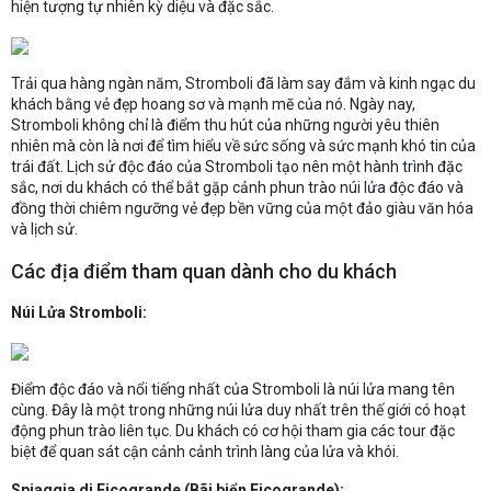
hiện tượng tự nhiên kỳ diệu và đặc sắc.
Trải qua hàng ngàn năm, Stromboli đã làm say đắm và kinh ngạc du
khách bằng vẻ đẹp hoang sơ và mạnh mẽ của nó. Ngày nay,
Stromboli không chỉ là điểm thu hút của những người yêu thiên
nhiên mà còn là nơi để tìm hiểu về sức sống và sức mạnh khó tin của
trái đất. Lịch sử độc đáo của Stromboli tạo nên một hành trình đặc
sắc, nơi du khách có thể bắt gặp cảnh phun trào núi lửa độc đáo và
đồng thời chiêm ngưỡng vẻ đẹp bền vững của một đảo giàu văn hóa
và lịch sử.
Các địa điểm tham quan dành cho du khách
Núi Lửa Stromboli:
Điểm độc đáo và nổi tiếng nhất của Stromboli là núi lửa mang tên
cùng. Đây là một trong những núi lửa duy nhất trên thế giới có hoạt
động phun trào liên tục. Du khách có cơ hội tham gia các tour đặc
biệt để quan sát cận cảnh cảnh trình làng của lửa và khói.
Spiaggia di Ficogrande (Bãi biển Ficogrande):