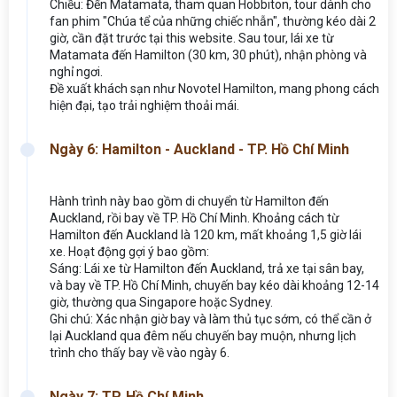
Chiều: Đến Matamata, tham quan Hobbiton, tour dành cho
fan phim "Chúa tể của những chiếc nhẫn", thường kéo dài 2
giờ, cần đặt trước tại this website. Sau tour, lái xe từ
Matamata đến Hamilton (30 km, 30 phút), nhận phòng và
nghỉ ngơi.
Đề xuất khách sạn như Novotel Hamilton, mang phong cách
hiện đại, tạo trải nghiệm thoải mái.
Ngày 6: Hamilton - Auckland - TP. Hồ Chí Minh
Hành trình này bao gồm di chuyển từ Hamilton đến
Auckland, rồi bay về TP. Hồ Chí Minh. Khoảng cách từ
Hamilton đến Auckland là 120 km, mất khoảng 1,5 giờ lái
xe. Hoạt động gợi ý bao gồm:
Sáng: Lái xe từ Hamilton đến Auckland, trả xe tại sân bay,
và bay về TP. Hồ Chí Minh, chuyến bay kéo dài khoảng 12-14
giờ, thường qua Singapore hoặc Sydney.
Ghi chú: Xác nhận giờ bay và làm thủ tục sớm, có thể cần ở
lại Auckland qua đêm nếu chuyến bay muộn, nhưng lịch
trình cho thấy bay về vào ngày 6.
Ngày 7: TP. Hồ Chí Minh