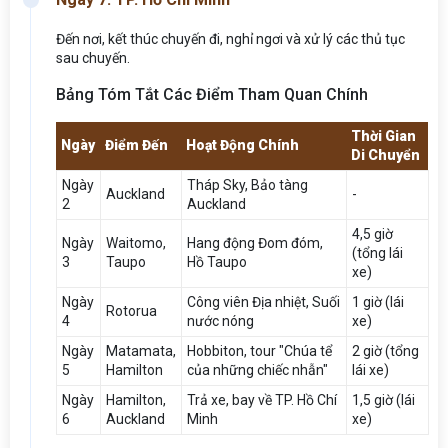
Đến nơi, kết thúc chuyến đi, nghỉ ngơi và xử lý các thủ tục
sau chuyến.
Bảng Tóm Tắt Các Điểm Tham Quan Chính
Thời Gian
Ngày
Điểm Đến
Hoạt Động Chính
Di Chuyển
Ngày
Tháp Sky, Bảo tàng
Auckland
-
2
Auckland
4,5 giờ
Ngày
Waitomo,
Hang động Đom đóm,
(tổng lái
3
Taupo
Hồ Taupo
xe)
Ngày
Công viên Địa nhiệt, Suối
1 giờ (lái
Rotorua
4
nước nóng
xe)
Ngày
Matamata,
Hobbiton, tour "Chúa tể
2 giờ (tổng
5
Hamilton
của những chiếc nhẫn"
lái xe)
Ngày
Hamilton,
Trả xe, bay về TP. Hồ Chí
1,5 giờ (lái
6
Auckland
Minh
xe)