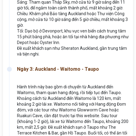
Sáng: Tham quan Tháp Sky, mở cửa từ 9 giờ sáng đến 11
giờ tối, để ngắm toàn cảnh thành phố, mất khoảng 2 giờ.
Chiều: Khám phá Bảo tàng Auckland hoặc Thư viện Công
cộng, mở cửa từ 10 giờ sáng đến 5 giờ chiều, mất khoảng 3
giờ.
Tối: Dạo bộ ở Devonport, khu vực ven biển cách trung tâm
15 phút bằng phà, hoặc ăn tối tại nhà hàng địa phương như
Depot hoặc Oyster Inn.
Đề xuất khách sạn như Sheraton Auckland, gần trung tâm
và tiện nghi.
Ngày 3: Auckland - Waitomo - Taupo
Hành trình này bao gồm di chuyển từ Auckland đến
Waitomo, tham quan hang động, rồi tiếp tục đến Taupo.
Khoảng cách từ Auckland đến Waitomo là 120 km, mất
khoảng 2 giờ lái xe. Waitomo nổi tiếng với Hang động Đom
đóm, với các tour như Waitomo Glowworm Cave hoặc
Ruakuri Cave, cần đặt trước tại this website. Sau tour
(khoảng 1-2 giờ), lái xe từ Waitomo đến Taupo, khoảng 200
km, mất 2,5 giờ. Đề xuất khách sạn ở Taupo như The
Terrace Kitchen & Bar, gần Hồ Taupo. Buổi tối, có thể ăn tối