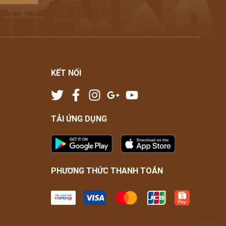
KẾT NỐI
TẢI ỨNG DỤNG
PHƯƠNG THỨC THANH TOÁN