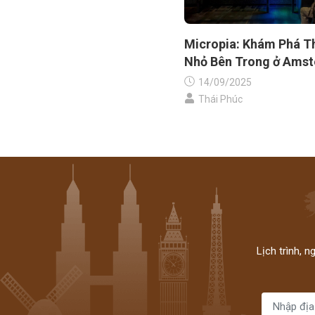
Micropia: Khám Phá Th
Nhỏ Bên Trong ở Ams
14/09/2025
Thái Phúc
Lịch trình, 