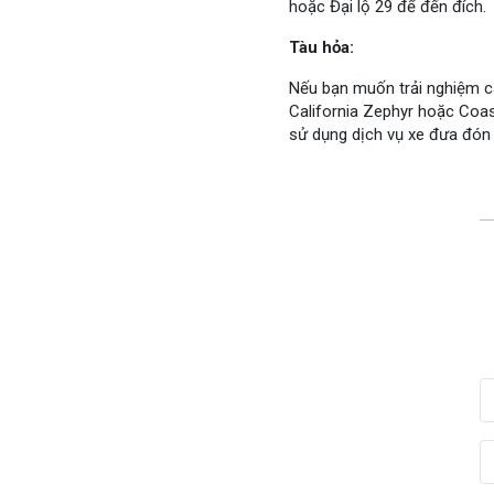
hoặc Đại lộ 29 để đến đích.
Tàu hỏa:
Nếu bạn muốn trải nghiệm c
California Zephyr hoặc Coas
sử dụng dịch vụ xe đưa đón