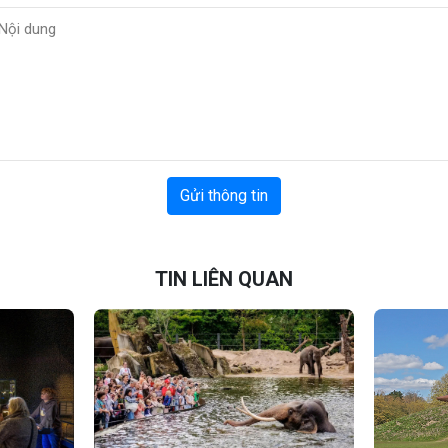
Gửi thông tin
TIN LIÊN QUAN