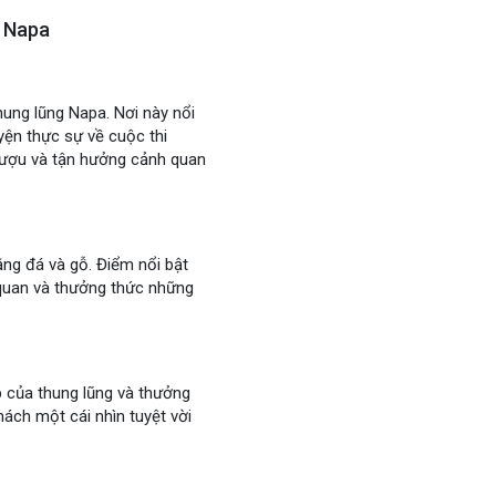
g Napa
ung lũng Napa. Nơi này nổi
yện thực sự về cuộc thi
rượu và tận hưởng cảnh quan
ng đá và gỗ. Điểm nổi bật
 quan và thưởng thức những
p của thung lũng và thưởng
ách một cái nhìn tuyệt vời