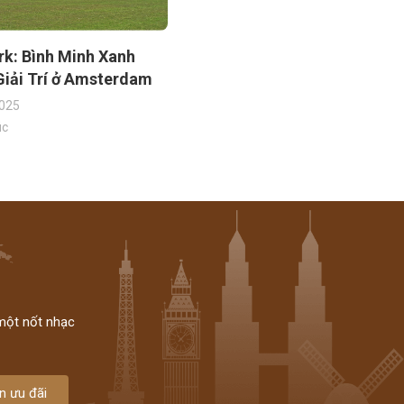
rk: Bình Minh Xanh
Giải Trí ở Amsterdam
025
úc
 một nốt nhạc
n ưu đãi