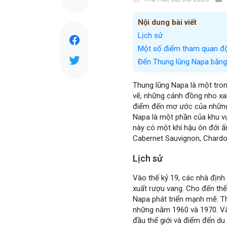
Nội dung bài viết
Lịch sử
Một số điểm tham quan độc
Đến Thung lũng Napa bằng
Thung lũng Napa là một tron
vẽ, những cánh đồng nho xan
điểm đến mơ ước của những 
Napa là một phần của khu v
này có một khí hậu ôn đới ấm
Cabernet Sauvignon, Chardon
Lịch sử
Vào thế kỷ 19, các nhà định
xuất rượu vang. Cho đến thế
Napa phát triển mạnh mẽ. Th
những năm 1960 và 1970. Và 
đầu thế giới và điểm đến du