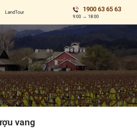
1900 63 65 63
LandTour
9:00 → 18:00
ượu vang