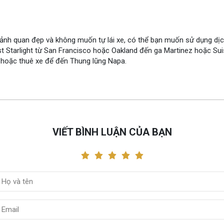
ảnh quan đẹp và không muốn tự lái xe, có thể bạn muốn sử dụng dị
t Starlight từ San Francisco hoặc Oakland đến ga Martinez hoặc Suis
 hoặc thuê xe để đến Thung lũng Napa.
VIẾT BÌNH LUẬN CỦA BẠN