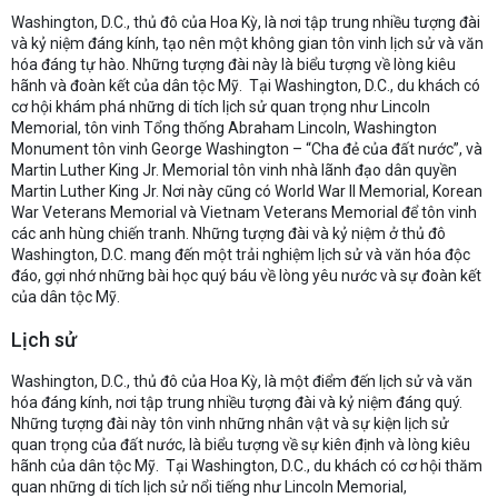
Washington, D.C., thủ đô của Hoa Kỳ, là nơi tập trung nhiều tượng đài
và kỷ niệm đáng kính, tạo nên một không gian tôn vinh lịch sử và văn
hóa đáng tự hào. Những tượng đài này là biểu tượng về lòng kiêu
hãnh và đoàn kết của dân tộc Mỹ. Tại Washington, D.C., du khách có
cơ hội khám phá những di tích lịch sử quan trọng như Lincoln
Memorial, tôn vinh Tổng thống Abraham Lincoln, Washington
Monument tôn vinh George Washington – “Cha đẻ của đất nước”, và
Martin Luther King Jr. Memorial tôn vinh nhà lãnh đạo dân quyền
Martin Luther King Jr. Nơi này cũng có World War II Memorial, Korean
War Veterans Memorial và Vietnam Veterans Memorial để tôn vinh
các anh hùng chiến tranh. Những tượng đài và kỷ niệm ở thủ đô
Washington, D.C. mang đến một trải nghiệm lịch sử và văn hóa độc
đáo, gợi nhớ những bài học quý báu về lòng yêu nước và sự đoàn kết
của dân tộc Mỹ.
Lịch sử
Washington, D.C., thủ đô của Hoa Kỳ, là một điểm đến lịch sử và văn
hóa đáng kính, nơi tập trung nhiều tượng đài và kỷ niệm đáng quý.
Những tượng đài này tôn vinh những nhân vật và sự kiện lịch sử
quan trọng của đất nước, là biểu tượng về sự kiên định và lòng kiêu
hãnh của dân tộc Mỹ. Tại Washington, D.C., du khách có cơ hội thăm
quan những di tích lịch sử nổi tiếng như Lincoln Memorial,