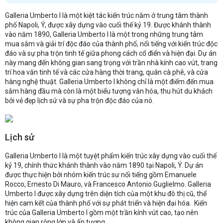
Galleria Umberto I là một kiệt tác kiến trúc nằm ở trung tâm thành
phố Napoli, Ý, được xây dựng vào cuối thế kỷ 19. Được khánh thành
vào năm 1890, Galleria Umberto I là một trong những trung tâm
mua sắm và giải trí độc đáo của thành phố, nổi tiếng với kiến trúc độc
đáo và sự pha trộn tinh tế giữa phong cách cổ điển và hiện đại. Dự án
này mang đến không gian sang trọng với trần nhà kính cao vút, trang
trí hoa văn tinh tế và các cửa hàng thời trang, quán cà phê, và cửa
hàng nghệ thuật. Galleria Umberto I không chỉ là một điểm đến mua
sắm hàng đầu mà còn là một biểu tượng văn hóa, thu hút du khách
bởi vẻ đẹp lịch sử và sự pha trộn độc đáo của nó.
Lịch sử
Galleria Umberto I là một tuyệt phẩm kiến trúc xây dựng vào cuối thế
kỷ 19, chính thức khánh thành vào năm 1890 tại Napoli, Ý. Dự án
được thực hiện bởi nhóm kiến trúc sư nổi tiếng gồm Emanuele
Rocco, Ernesto Di Mauro, và Francesco Antonio Guglielmo. Galleria
Umberto I được xây dựng trên diện tích của một khu đô thị cũ, thể
hiện cam kết của thành phố với sự phát triển và hiện đại hóa. Kiến
trúc của Galleria Umberto I gồm một trần kính vút cao, tạo nên
không gian rộng lớn và ấn tượng.