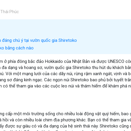
Thái Phúc
đáng chú ý tại vườn quốc gia Shiretoko
oko bằng cách nào
m ở phía đông bắc đảo Hokkaido của Nhật Bản và được UNESCO công
an đa dạng và hoang sơ, vườn quốc gia Shiretoko thu hút du khách bằn
hú. Với một mạng lưới của các dãy núi, rừng rậm xanh ngát, vịnh và
ang sơ đáng kinh ngạc. Các ngọn núi Shiretoko bao phủ bởi tuyết tr
n có thể tham gia vào các cuộc leo núi và thám hiểm để khám phá n
ng cấp một môi trường sống cho nhiều loài động vật quý hiếm, bao
 hồi và còn nhiều loài chim địa phương khác. Bạn có thể tham gia và
ấy được sự giàu có và đa dạng của hệ sinh thái này. Shiretoko cũng 