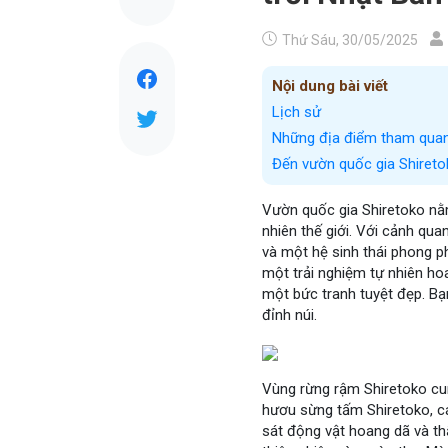
Thứ Sáu, 30/05/2025
Nội dung bài viết
Lịch sử
Những địa điểm tham quan 
Đến vườn quốc gia Shiret
Vườn quốc gia Shiretoko nằ
nhiên thế giới. Với cảnh qu
và một hệ sinh thái phong p
một trải nghiệm tự nhiên ho
một bức tranh tuyệt đẹp. Bạ
đỉnh núi.
Vùng rừng rậm Shiretoko cu
hươu sừng tấm Shiretoko, cá
sát động vật hoang dã và th