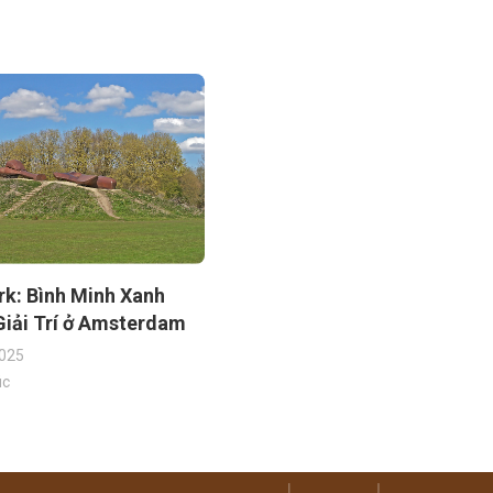
rk: Bình Minh Xanh
Giải Trí ở Amsterdam
025
úc