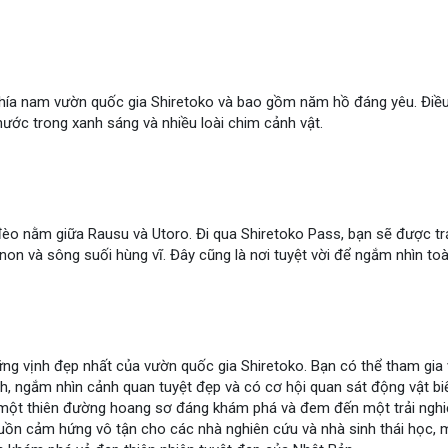
hía nam vườn quốc gia Shiretoko và bao gồm năm hồ đáng yêu. Điều 
nước trong xanh sáng và nhiều loài chim cảnh vật.
đèo nằm giữa Rausu và Utoro. Đi qua Shiretoko Pass, bạn sẽ được t
 non và sông suối hùng vĩ. Đây cũng là nơi tuyệt vời để ngắm nhìn to
ng vịnh đẹp nhất của vườn quốc gia Shiretoko. Bạn có thể tham gia
, ngắm nhìn cảnh quan tuyệt đẹp và có cơ hội quan sát động vật biể
một thiên đường hoang sơ đáng khám phá và đem đến một trải nghiệm
guồn cảm hứng vô tận cho các nhà nghiên cứu và nhà sinh thái học,