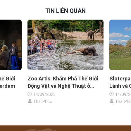
TIN LIÊN QUAN
ế Giới
Zoo Artis: Khám Phá Thế Giới
Sloterpa
terdam
Động Vật và Nghệ Thuật ở
Lành và 
Amsterdam
14/09/2025
14/09/2
Thái Phúc
Thái Ph