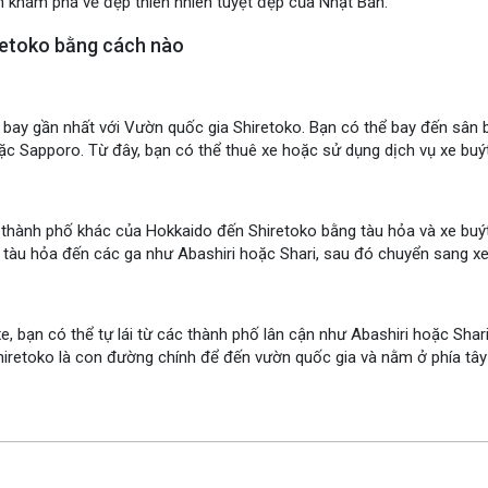
 khám phá vẻ đẹp thiên nhiên tuyệt đẹp của Nhật Bản.
retoko bằng cách nào
bay gần nhất với Vườn quốc gia Shiretoko. Bạn có thể bay đến sân
c Sapporo. Từ đây, bạn có thể thuê xe hoặc sử dụng dịch vụ xe buýt
 thành phố khác của Hokkaido đến Shiretoko bằng tàu hỏa và xe buý
 tàu hỏa đến các ga như Abashiri hoặc Shari, sau đó chuyển sang xe
e, bạn có thể tự lái từ các thành phố lân cận như Abashiri hoặc Sha
iretoko là con đường chính để đến vườn quốc gia và nằm ở phía tây