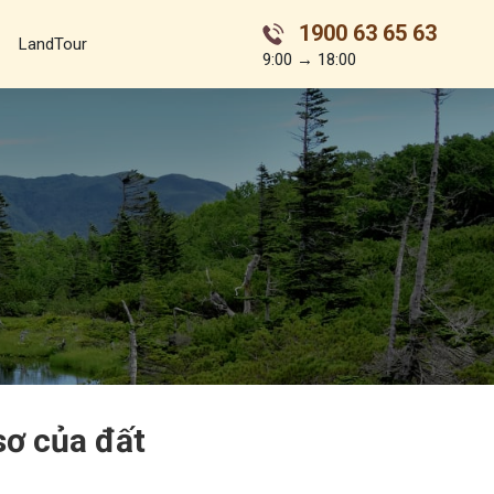
1900 63 65 63
LandTour
9:00 → 18:00
sơ của đất