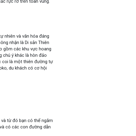
ắc rực rỡ trên toàn vùng.
 tự nhiên và văn hóa đáng
ng nhận là Di sản Thiên
bao gồm các khu vực hoang
g chú ý khác là hòn đảo
c coi là một thiên đường tự
toko, du khách có cơ hội
n và từ đó bạn có thể ngắm
ển và có các con đường dẫn