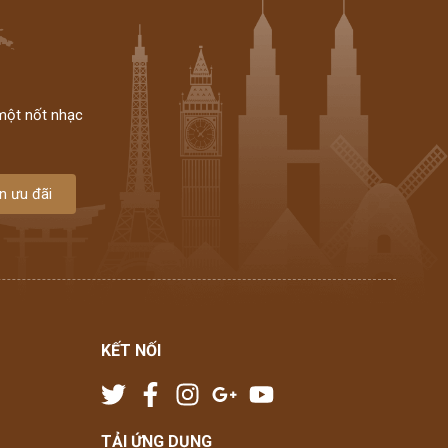
 một nốt nhạc
n ưu đãi
KẾT NỐI
TẢI ỨNG DỤNG