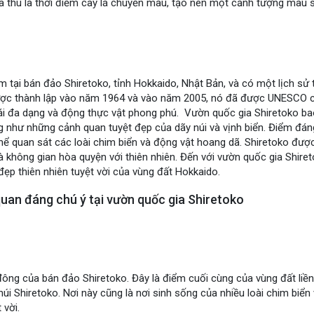
a thu là thời điểm cây lá chuyển màu, tạo nên một cảnh tượng màu s
 tại bán đảo Shiretoko, tỉnh Hokkaido, Nhật Bản, và có một lịch sử
ược thành lập vào năm 1964 và vào năm 2005, nó đã được UNESCO cô
thái đa dạng và động thực vật phong phú. Vườn quốc gia Shiretoko 
g như những cảnh quan tuyệt đẹp của dãy núi và vịnh biển. Điểm đán
thể quan sát các loài chim biển và động vật hoang dã. Shiretoko đượ
à không gian hòa quyện với thiên nhiên. Đến với vườn quốc gia Shire
đẹp thiên nhiên tuyệt vời của vùng đất Hokkaido.
uan đáng chú ý tại vườn quốc gia Shiretoko
ông của bán đảo Shiretoko. Đây là điểm cuối cùng của vùng đất liề
núi Shiretoko. Nơi này cũng là nơi sinh sống của nhiều loài chim bi
 vời.