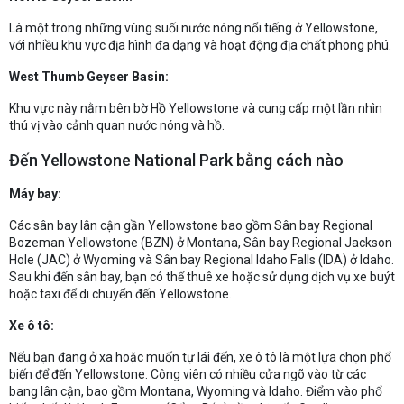
Là một trong những vùng suối nước nóng nổi tiếng ở Yellowstone,
với nhiều khu vực địa hình đa dạng và hoạt động địa chất phong phú.
West Thumb Geyser Basin:
Khu vực này nằm bên bờ Hồ Yellowstone và cung cấp một lần nhìn
thú vị vào cảnh quan nước nóng và hồ.
Đến Yellowstone National Park bằng cách nào
Máy bay:
Các sân bay lân cận gần Yellowstone bao gồm Sân bay Regional
Bozeman Yellowstone (BZN) ở Montana, Sân bay Regional Jackson
Hole (JAC) ở Wyoming và Sân bay Regional Idaho Falls (IDA) ở Idaho.
Sau khi đến sân bay, bạn có thể thuê xe hoặc sử dụng dịch vụ xe buýt
hoặc taxi để di chuyển đến Yellowstone.
Xe ô tô:
Nếu bạn đang ở xa hoặc muốn tự lái đến, xe ô tô là một lựa chọn phổ
biến để đến Yellowstone. Công viên có nhiều cửa ngõ vào từ các
bang lân cận, bao gồm Montana, Wyoming và Idaho. Điểm vào phổ