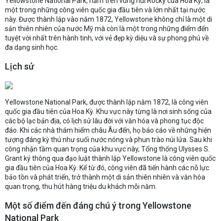
Yellowstone National Park, nằm trên vùng núi Rocky của Hoa Kỳ, là
một trong những công viên quốc gia đầu tiên và lớn nhất tại nước
này. Được thành lập vào năm 1872, Yellowstone không chỉ là một di
sản thiên nhiên của nước Mỹ mà còn là một trong những điểm đến
tuyệt vời nhất trên hành tinh, với vẻ đẹp kỳ diệu và sự phong phú về
đa dạng sinh học.
Lịch sử
Yellowstone National Park, được thành lập năm 1872, là công viên
quốc gia đầu tiên của Hoa Kỳ. Khu vực này từng là nơi sinh sống của
các bộ lạc bản địa, có lịch sử lâu đời với văn hóa và phong tục độc
đáo. Khi các nhà thám hiểm châu Âu đến, họ báo cáo về những hiện
tượng đáng kỳ thú như suối nước nóng và phun trào núi lửa. Sau khi
công nhận tầm quan trọng của khu vực này, Tổng thống Ulysses S.
Grant ký thông qua đạo luật thành lập Yellowstone là công viên quốc
gia đầu tiên của Hoa Kỳ. Kể từ đó, công viên đã tiến hành các nỗ lực
bảo tồn và phát triển, trở thành một di sản thiên nhiên và văn hóa
quan trọng, thu hút hàng triệu du khách mỗi năm.
Một số điểm đến đáng chú ý trong Yellowstone
National Park