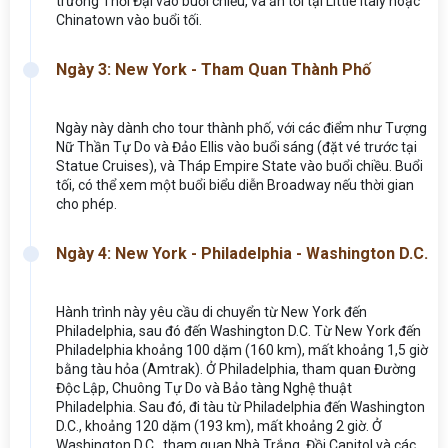
trường Thời Đại vào buổi chiều, và ăn tối tại Little Italy hoặc
Chinatown vào buổi tối.
Ngày 3: New York - Tham Quan Thành Phố
Ngày này dành cho tour thành phố, với các điểm như Tượng
Nữ Thần Tự Do và Đảo Ellis vào buổi sáng (đặt vé trước tại
Statue Cruises), và Tháp Empire State vào buổi chiều. Buổi
tối, có thể xem một buổi biểu diễn Broadway nếu thời gian
cho phép.
Ngày 4: New York - Philadelphia - Washington D.C.
Hành trình này yêu cầu di chuyển từ New York đến
Philadelphia, sau đó đến Washington D.C. Từ New York đến
Philadelphia khoảng 100 dặm (160 km), mất khoảng 1,5 giờ
bằng tàu hỏa (Amtrak). Ở Philadelphia, tham quan Đường
Độc Lập, Chuông Tự Do và Bảo tàng Nghệ thuật
Philadelphia. Sau đó, đi tàu từ Philadelphia đến Washington
D.C., khoảng 120 dặm (193 km), mất khoảng 2 giờ. Ở
Washington D.C., tham quan Nhà Trắng, Đồi Capitol và các