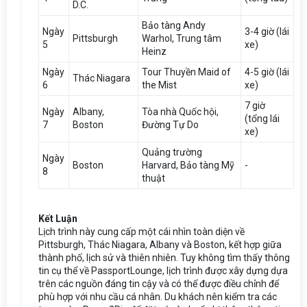
D.C.
Bảo tàng Andy
Ngày
3-4 giờ (lái
Pittsburgh
Warhol, Trung tâm
5
xe)
Heinz
Ngày
Tour Thuyền Maid of
4-5 giờ (lái
Thác Niagara
6
the Mist
xe)
7 giờ
Ngày
Albany,
Tòa nhà Quốc hội,
(tổng lái
7
Boston
Đường Tự Do
xe)
Quảng trường
Ngày
Boston
Harvard, Bảo tàng Mỹ
-
8
thuật
Kết Luận
Lịch trình này cung cấp một cái nhìn toàn diện về
Pittsburgh, Thác Niagara, Albany và Boston, kết hợp giữa
thành phố, lịch sử và thiên nhiên. Tuy không tìm thấy thông
tin cụ thể về PassportLounge, lịch trình được xây dựng dựa
trên các nguồn đáng tin cậy và có thể được điều chỉnh để
phù hợp với nhu cầu cá nhân. Du khách nên kiểm tra các