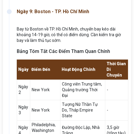
Ngày 9: Boston - TP. Hồ Chí Minh
Bay từ Boston về TP. Hồ Chí Minh, chuyến bay kéo dài
khoảng 14-19 giờ, có thể có điểm dừng. Cần kiểm tra giờ
bay và làm thủ tục sớm.
Bảng Tóm Tắt Các Điểm Tham Quan Chính
Thời Gian
Ngày
Điểm Đến
Hoạt Động Chính
Di
Chuyển
Công viên Trung tâm,
Ngày
New York
Quảng trường Thời
-
2
Đại
Tượng Nữ Thần Tự
Ngày
New York
Do, Tháp Empire
-
3
State
Philadelphia,
Ngày
Đường Độc Lập, Nhà
3,5 giờ
Washington
4
Trắng
(tổng tàu)