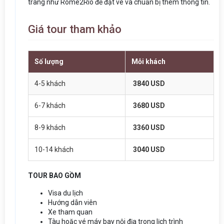
trang như Rome2Rio để đặt vé và chuẩn bị thêm thông tin.
Giá tour tham khảo
Số lượng
Mỗi khách
4-5 khách
3840 USD
6-7 khách
3680 USD
8-9 khách
3360 USD
10-14 khách
3040 USD
TOUR BAO GỒM
Visa du lịch
Hướng dẫn viên
Xe tham quan
Tàu hoặc vé máy bay nội địa trong lịch trình