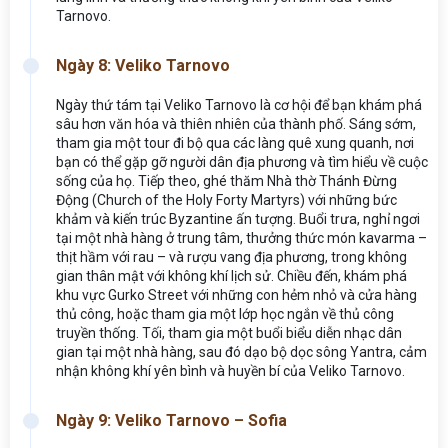
Tarnovo.
Ngày 8: Veliko Tarnovo
Ngày thứ tám tại Veliko Tarnovo là cơ hội để bạn khám phá
sâu hơn văn hóa và thiên nhiên của thành phố. Sáng sớm,
tham gia một tour đi bộ qua các làng quê xung quanh, nơi
bạn có thể gặp gỡ người dân địa phương và tìm hiểu về cuộc
sống của họ. Tiếp theo, ghé thăm Nhà thờ Thánh Đừng
Động (Church of the Holy Forty Martyrs) với những bức
khảm và kiến trúc Byzantine ấn tượng. Buổi trưa, nghỉ ngơi
tại một nhà hàng ở trung tâm, thưởng thức món kavarma –
thịt hầm với rau – và rượu vang địa phương, trong không
gian thân mật với không khí lịch sử. Chiều đến, khám phá
khu vực Gurko Street với những con hẻm nhỏ và cửa hàng
thủ công, hoặc tham gia một lớp học ngắn về thủ công
truyền thống. Tối, tham gia một buổi biểu diễn nhạc dân
gian tại một nhà hàng, sau đó dạo bộ dọc sông Yantra, cảm
nhận không khí yên bình và huyền bí của Veliko Tarnovo.
Ngày 9: Veliko Tarnovo – Sofia