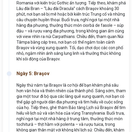
Romania với kiến trúc Gothic ấn tượng. Tiếp theo, khám phá
Lâu đài Bran – “Lâu đài Dracula” cách Braşov khoảng 30
phút, nơi bạn sẽ bị mê hoặc bởi kiến trúc Trung cổ và những
câu chuyện huyền thoại. Buổi trưa, nghỉ ngơi tại một nhà
hàng địa phương, thưởng thức món ciorbă de fasole – súp
đậu – và rượu vang địa phương, trong không gian ấm cúng
với view nhìn ra núi Carpathians. Chiều đến, tham quan Núi
Tâmpa bằng cáp treo, nơi bạn có thể ngắm toàn cảnh
Braşov và vùng xung quanh. Tối, dạo chơi dọc các con phố
nhỏ, ngắm nhìn ánh sáng lung linh và thưởng thức không
khí sôi động của Braşov.
Ngày 5: Braşov
Ngày thứ năm tại Braşov là cơ hội để bạn khám phá sâu
hơn văn hóa và thiên nhiên của thành phố. Sáng sớm, tham
gia một tour đi bộ qua các làng quê xung quanh, nơi bạn có
thể gặp gỡ người dân địa phương và tìm hiểu về cuộc sống
của họ. Tiếp theo, ghé thăm Bảo tàng Lịch sử Braşov để tìm
hiểu về lịch sử và văn hóa của vùng Transylvania. Buổi trưa,
nghỉ ngơi tại một nhà hàng ở trung tâm, thưởng thức món
tochitură – thịt hầm với polenta – và rượu tuica, trong
không gian thân mật với không khí lịch sử. Chiều đến, khám