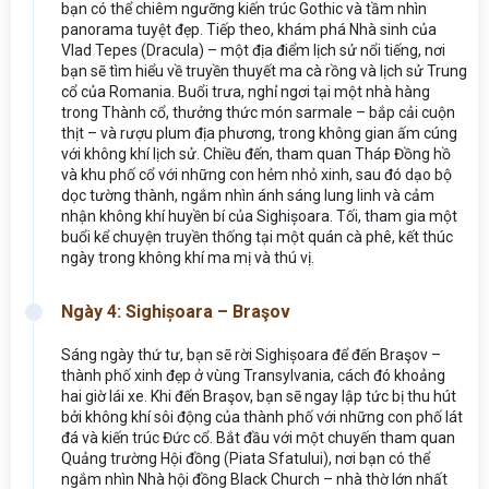
bạn có thể chiêm ngưỡng kiến trúc Gothic và tầm nhìn
panorama tuyệt đẹp. Tiếp theo, khám phá Nhà sinh của
Vlad Tepes (Dracula) – một địa điểm lịch sử nổi tiếng, nơi
bạn sẽ tìm hiểu về truyền thuyết ma cà rồng và lịch sử Trung
cổ của Romania. Buổi trưa, nghỉ ngơi tại một nhà hàng
trong Thành cổ, thưởng thức món sarmale – bắp cải cuộn
thịt – và rượu plum địa phương, trong không gian ấm cúng
với không khí lịch sử. Chiều đến, tham quan Tháp Đồng hồ
và khu phố cổ với những con hẻm nhỏ xinh, sau đó dạo bộ
dọc tường thành, ngắm nhìn ánh sáng lung linh và cảm
nhận không khí huyền bí của Sighișoara. Tối, tham gia một
buổi kể chuyện truyền thống tại một quán cà phê, kết thúc
ngày trong không khí ma mị và thú vị.
Ngày 4: Sighișoara – Braşov
Sáng ngày thứ tư, bạn sẽ rời Sighișoara để đến Braşov –
thành phố xinh đẹp ở vùng Transylvania, cách đó khoảng
hai giờ lái xe. Khi đến Braşov, bạn sẽ ngay lập tức bị thu hút
bởi không khí sôi động của thành phố với những con phố lát
đá và kiến trúc Đức cổ. Bắt đầu với một chuyến tham quan
Quảng trường Hội đồng (Piata Sfatului), nơi bạn có thể
ngắm nhìn Nhà hội đồng Black Church – nhà thờ lớn nhất