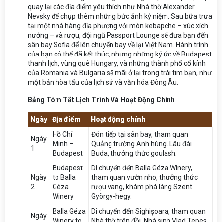
quay lại các địa điểm yêu thích như Nhà thờ Alexander
Nevsky để chụp thêm những bức ảnh kỷ niệm. Sau bữa trưa
tại một nhà hàng địa phương với món kebapche – xúc xích
nướng – và rượu, đội ngũ Passport Lounge sẽ đưa bạn đến
sân bay Sofia để lên chuyến bay về lại Việt Nam. Hành trình
của bạn có thể đã kết thúc, nhưng những ký ức về Budapest
thanh lịch, vùng quê Hungary, và những thành phố cổ kính
của Romania và Bulgaria sẽ mãi ở lại trong trái tim bạn, như
một bản hòa tấu của lịch sử và văn hóa Đông Âu.
Bảng Tóm Tắt Lịch Trình Và Hoạt Động Chính
Ngày
Địa điểm
Hoạt động chính
Hồ Chí
Đón tiếp tại sân bay, tham quan
Ngày
Minh –
Quảng trường Anh hùng, Lâu đài
1
Budapest
Buda, thưởng thức goulash.
Budapest
Di chuyển đến Balla Géza Winery,
Ngày
to Balla
tham quan vườn nho, thưởng thức
2
Géza
rượu vang, khám phá làng Szent
Winery
György-hegy.
Balla Géza
Di chuyển đến Sighișoara, tham quan
Ngày
Winery to
Nhà thờ trên đồi, Nhà sinh Vlad Tepes,