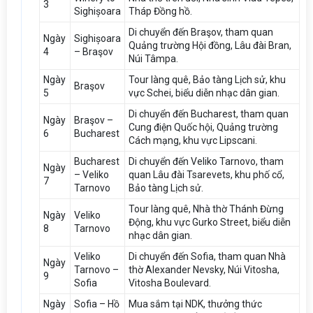
3
Sighișoara
Tháp Đồng hồ.
Di chuyển đến Braşov, tham quan
Ngày
Sighișoara
Quảng trường Hội đồng, Lâu đài Bran,
4
– Braşov
Núi Tâmpa.
Ngày
Tour làng quê, Bảo tàng Lịch sử, khu
Braşov
5
vực Schei, biểu diễn nhạc dân gian.
Di chuyển đến Bucharest, tham quan
Ngày
Braşov –
Cung điện Quốc hội, Quảng trường
6
Bucharest
Cách mạng, khu vực Lipscani.
Bucharest
Di chuyển đến Veliko Tarnovo, tham
Ngày
– Veliko
quan Lâu đài Tsarevets, khu phố cổ,
7
Tarnovo
Bảo tàng Lịch sử.
Tour làng quê, Nhà thờ Thánh Đừng
Ngày
Veliko
Động, khu vực Gurko Street, biểu diễn
8
Tarnovo
nhạc dân gian.
Veliko
Di chuyển đến Sofia, tham quan Nhà
Ngày
Tarnovo –
thờ Alexander Nevsky, Núi Vitosha,
9
Sofia
Vitosha Boulevard.
Ngày
Sofia – Hồ
Mua sắm tại NDK, thưởng thức