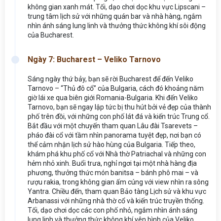
không gian xanh mát. Tối, dạo chơi dọc khu vực Lipscani –
trung tâm lịch sử với những quán bar và nhà hàng, ngắm
nhìn ánh sáng lung linh và thưởng thức không khí sôi động
của Bucharest.
Ngày 7: Bucharest – Veliko Tarnovo
Sáng ngày thứ bảy, bạn sẽ rời Bucharest để đến Veliko
Tarnovo – “Thủ đô cổ” của Bulgaria, cách đó khoảng năm
giờ lái xe qua biên giới Romania-Bulgaria. Khi đến Veliko
Tarnovo, bạn sẽ ngay lập tức bị thu hút bởi vẻ đẹp của thành
phố trên đồi, với những con phố lát đá và kiến trúc Trung cổ.
Bắt đầu với một chuyến tham quan Lâu đài Tsarevets –
pháo đài cổ với tầm nhìn panorama tuyệt đẹp, nơi bạn có
thể cảm nhận lịch sử hào hùng của Bulgaria. Tiếp theo,
khám phá khu phố cổ với Nhà thờ Patriachal và những con
hẻm nhỏ xinh. Buổi trưa, nghỉ ngơi tại một nhà hàng địa
phương, thưởng thức món banitsa – bánh phô mai – và
rượu rakia, trong không gian ấm cúng với view nhìn ra sông
Yantra. Chiều đến, tham quan Bảo tàng Lịch sử và khu vực
Arbanassi với những nhà thờ cổ và kiến trúc truyền thống.
Tối, dạo chơi dọc các con phố nhỏ, ngắm nhìn ánh sáng
lung linh và thưởng thức không khí yên bình của Veliko