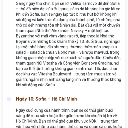
Sáng ngày thứ chín, bạn sẽ rời Veliko Tarnovo để đến Sofia
– thủ đô hiện đại của Bulgaria, cách đó khoảng ba giờ lái xe.
Khi đến Sofia, bạn sẽ ngay lập tức bị thu hút bởi không khí
sôi động và kiến trúc đa dạng của thành phố, từ những nhà
thờ cổ đến những tòa nhà hiện đại. Bắt đầu với một chuyến
tham quan Nhà thờ Alexander Nevsky – một kiệt tác
Byzantine với mái vòm vàng rực rỡ, tiếp theo là Nhà thờ
Boyana với những bức khảm thế kỷ 13. Buổi trưa, nghỉ ngơi
tại một nhà hàng địa phương, thưởng thức món shopska
salad – salad cà chua và phô mai – và rượu mavrud, trong
không gian nhộn nhịp với du khách và người dân. Chiều đến,
tham quan Núi Vitosha và Công viên Borisova Gradina, nơi
bạn có thể tận hưởng không gian xanh mát. Tối, dạo chơi
dọc khu vực Vitosha Boulevard – trung tâm mua sắm và
giải trí, ngắm nhìn ánh sáng lung linh và thưởng thức không
khí sôi động của Sofia.
Ngày 10: Sofia – Hồ Chí Minh
Ngày cuối cùng của hành trình, bạn sẽ có thời gian buổi
sáng để mua sắm hoặc thư giãn trước khi chuẩn bị trở về
Hồ Chí Minh. Bạn có thể ghé qua khu vực NDK – trung tâm
văn hóa với những cửa hàng thủ công và quán cà phê, hoặc