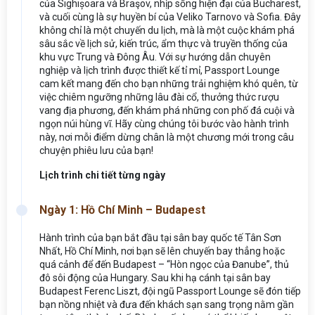
của Sighișoara và Braşov, nhịp sống hiện đại của Bucharest,
và cuối cùng là sự huyền bí của Veliko Tarnovo và Sofia. Đây
không chỉ là một chuyến du lịch, mà là một cuộc khám phá
sâu sắc về lịch sử, kiến trúc, ẩm thực và truyền thống của
khu vực Trung và Đông Âu. Với sự hướng dẫn chuyên
nghiệp và lịch trình được thiết kế tỉ mỉ, Passport Lounge
cam kết mang đến cho bạn những trải nghiệm khó quên, từ
việc chiêm ngưỡng những lâu đài cổ, thưởng thức rượu
vang địa phương, đến khám phá những con phố đá cuội và
ngọn núi hùng vĩ. Hãy cùng chúng tôi bước vào hành trình
này, nơi mỗi điểm dừng chân là một chương mới trong câu
chuyện phiêu lưu của bạn!
Lịch trình chi tiết từng ngày
Ngày 1: Hồ Chí Minh – Budapest
Hành trình của bạn bắt đầu tại sân bay quốc tế Tân Sơn
Nhất, Hồ Chí Minh, nơi bạn sẽ lên chuyến bay thẳng hoặc
quá cảnh để đến Budapest – “Hòn ngọc của Đanube”, thủ
đô sôi động của Hungary. Sau khi hạ cánh tại sân bay
Budapest Ferenc Liszt, đội ngũ Passport Lounge sẽ đón tiếp
bạn nồng nhiệt và đưa đến khách sạn sang trọng nằm gần