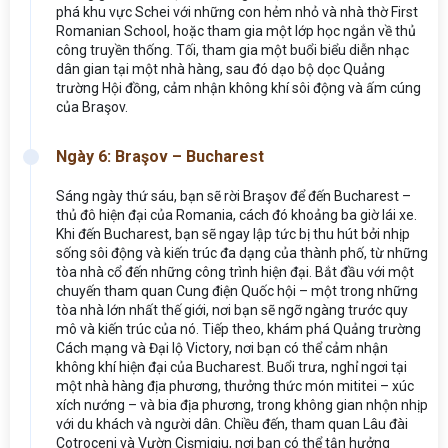
phá khu vực Schei với những con hẻm nhỏ và nhà thờ First
Romanian School, hoặc tham gia một lớp học ngắn về thủ
công truyền thống. Tối, tham gia một buổi biểu diễn nhạc
dân gian tại một nhà hàng, sau đó dạo bộ dọc Quảng
trường Hội đồng, cảm nhận không khí sôi động và ấm cúng
của Braşov.
Ngày 6: Braşov – Bucharest
Sáng ngày thứ sáu, bạn sẽ rời Braşov để đến Bucharest –
thủ đô hiện đại của Romania, cách đó khoảng ba giờ lái xe.
Khi đến Bucharest, bạn sẽ ngay lập tức bị thu hút bởi nhịp
sống sôi động và kiến trúc đa dạng của thành phố, từ những
tòa nhà cổ đến những công trình hiện đại. Bắt đầu với một
chuyến tham quan Cung điện Quốc hội – một trong những
tòa nhà lớn nhất thế giới, nơi bạn sẽ ngỡ ngàng trước quy
mô và kiến trúc của nó. Tiếp theo, khám phá Quảng trường
Cách mạng và Đại lộ Victory, nơi bạn có thể cảm nhận
không khí hiện đại của Bucharest. Buổi trưa, nghỉ ngơi tại
một nhà hàng địa phương, thưởng thức món mititei – xúc
xích nướng – và bia địa phương, trong không gian nhộn nhịp
với du khách và người dân. Chiều đến, tham quan Lâu đài
Cotroceni và Vườn Cişmigiu, nơi bạn có thể tận hưởng