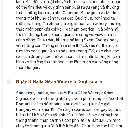
lành. Bắt đầu với một chuyến tham quan vườn nho, nơi bạn
có thể tìm hiểu về quy trình sản xuất rượu vang và thưởng
thức những loại rượu như Cabernet Sauvignon và Merlot
trong một khung cảnh tuyệt đẹp. Buổi trưa, nghỉ ngơi tại
một nhà hàng địa phương trong khuôn viên winery, thưởng
thức món paprikás csirke – gà hầm paprika – và bánh mì
truyền thống, trong không gian ấm cúng với view nhìn ra
cánh đồng. Chiều đến, khám phá làng Szent György-hegy
với những con đường nhỏ và nhà thờ cổ, sau đó tham gia
một lớp học ngắn về văn hóa rượu vang. Tối, dạo chơi dọc
các con đường quê dưới ánh sao, cảm nhận không khí yên
bình và thưởng thức không gian lãng mạn của vùng nông
thôn Hungary.
Ngày 3: Balla Géza Winery to Sighișoara
Sáng ngày thứ ba, bạn sẽ rời Balla Géza Winery để đến
Sighișoara – một trong những thành phố Trung cổ đẹp nhất
Romania, cách đó khoảng sáu giờ lái xe qua biên giới
Hungary-Romania. Khi đến Sighișoara, bạn sẽ ngay lập tức
bị thu hút bởi vẻ đẹp cổ kính của Thành cổ, với những bức
tường thành, tháp canh và con phố lát đá. Bắt đầu với một
chuyến tham quan Nhà thờ trên đồi (Church on the Hill), nơi