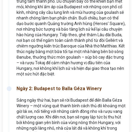
trung tâm thành phố. Dù chuyến bay có thể khiến bạn mệt
mỏi, không khí ấm áp của Budapest với những con phố cổ
kính, những cây cầu lung linh và mùi hương của goulash sẽ
nhanh chóng làm bạn phấn chấn. Buổi chiều, bạn có thể
dạo bước quanh Quảng trường Anh hùng (Heroes’ Square),
nơi những bức tượng và bảo tàng lịch sử kể lại câu chuyện
hào hùng của Hungary. Tiếp theo, ghé thăm Lâu đài Buda,
nơi bạn có thể ngắm toàn cảnh thành phố từ đồi Gellért và
chiêm ngưỡng kiến trúc Baroque của Nhà thờ Matthias. Kết
thúc ngày bằng một bữa tối tại một nhà hàng bên bờ sông
Đanube, thưởng thức món goulash – súp bò cay đặc trưng
– và rượu Tokaj để cảm nhận hương vị đầu tiên của
Hungary, nơi không khí lịch sử và hiện đại giao thoa tạo nên
một sức hút đặc biệt.
Ngày 2: Budapest to Balla Géza Winery
Sáng ngày thứ hai, bạn sẽ rời Budapest để đến Balla Géza
Winery – một vùng quê thanh bình cách thủ đô khoảng một
giờ lái xe, nổi tiếng với những cánh đồng nho và rượu vang
chất lượng cao. Khi đến nơi, bạn sẽ ngay lập tức bị thu hút
bởi không gian yên bình của vùng nông thôn Hungary, với
những ngôi làng nhỏ, nhà cửa lát đá và không khí trong